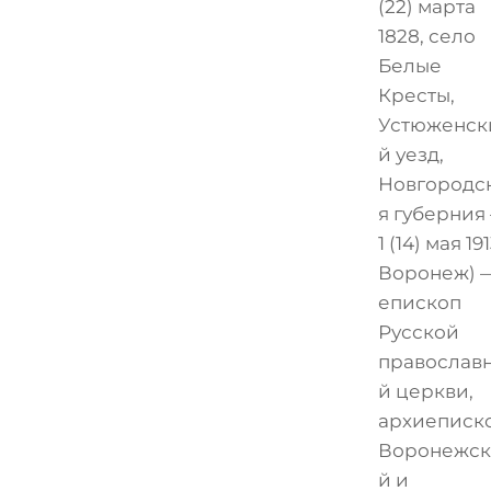
(22) марта
1828, село
Белые
Кресты,
Устюженск
й уезд,
Новгородс
я губерния
1 (14) мая 191
Воронеж) 
епископ
Русской
православ
й церкви,
архиеписк
Воронежск
й и