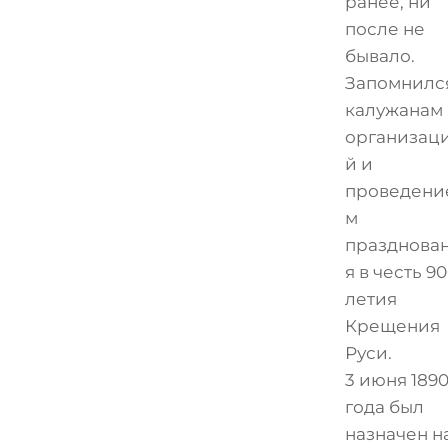
ранее, ни
после не
бывало.
Запомнилс
калужанам
организац
й и
проведени
м
празднова
я в честь 90
летия
Крещения
Руси.
3 июня 189
года был
назначен н