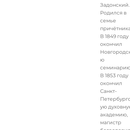
Задонский.
Родился в
семье
причётника
В 1849 году
окончил
Новгородс
ю
семинарию
В 1853 году
окончил
Санкт-
Петербург
ую духовну
академию,
магистр