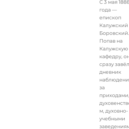
С 3 мая 188
года —
епископ
Калужский
Боровский
Попав на
Калужскую
кафедру, о
сразу завё
дневник
наблюдени
за
приходами
духовенств
м, духовно-
учебными
заведения