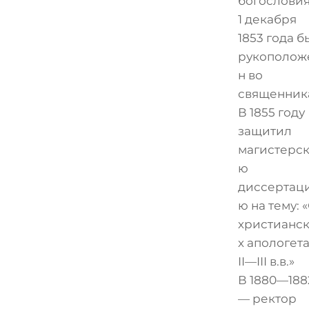
богословия
1 декабря
1853 года б
рукополож
н во
священник
В 1855 году
защитил
магистерск
ю
диссертац
ю на тему: 
христианс
х апологет
II—III в.в.»
В 1880—188
— ректор