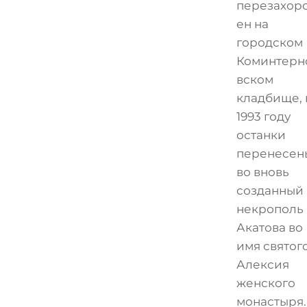
перезахор
ен на
городском
Коминтерн
вском
кладбище, 
1993 году
останки
перенесен
во вновь
созданный
некрополь
Акатова во
имя святог
Алексия
женского
монастыря.