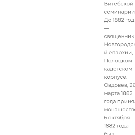
Витебской
семинарии
До 1882 год
—
священник
Новгородс
й епархии, 
Полоцком
кадетском
корпусе.
Овдовев, 2
марта 1882
года приня
монашеств
6 октября
1882 года
был