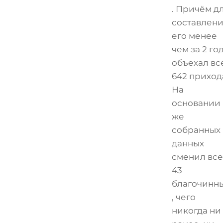
. Причём д
составлен
его менее
чем за 2 го
объехал вс
642 приход
На
основании
же
собранных
данных
сменил все
43
благочинн
, чего
никогда ни