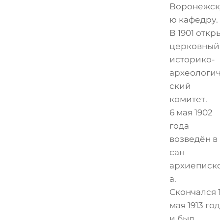
Воронежск
ю кафедру.
В 1901 откр
церковный
историко-
археологи
ский
комитет.
6 мая 1902
года
возведён в
сан
архиеписк
а.
Скончался 
мая 1913 го
и был