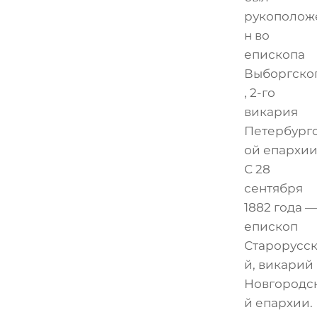
рукополож
н во
епископа
Выборгско
, 2-го
викария
Петербург
ой епархии
С 28
сентября
1882 года —
епископ
Старорусс
й, викарий
Новгородс
й епархии.