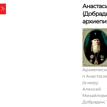
Skip
Анастас
Menu
to
(Добради
content
архиепи
Архиеписк
п Анастаси
(в миру
Алексей
Михайлови
Добрадин; 