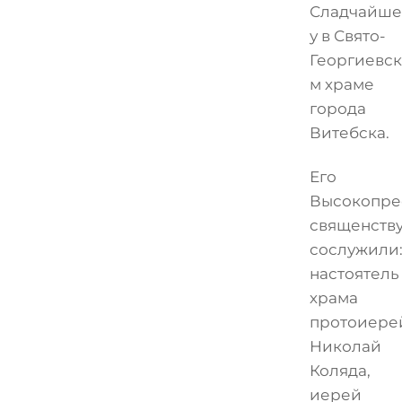
Сладчайш
у в Свято-
Георгиевс
м храме
города
Витебска.
Его
Высокопре
священств
сослужили
настоятель
храма
протоиере
Николай
Коляда,
иерей