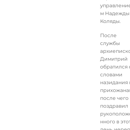
управлени
м Надежды
Коляды.
После
службы
архиеписк
Димитрий
обратился 
словами
назидания 
прихожана
после чего
поздравил
рукополож
нного в это
день иерея