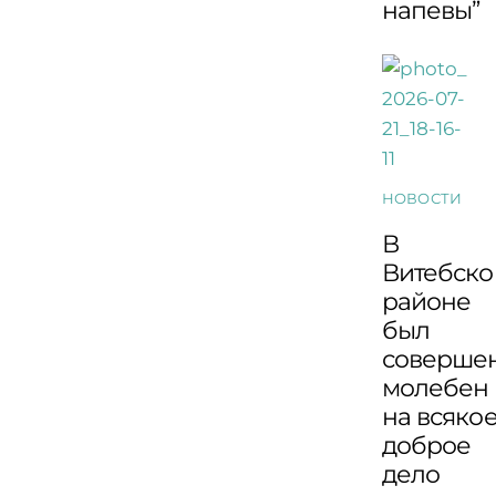
напевы”
НОВОСТИ
В
Витебск
районе
был
соверше
молебен
на всяко
доброе
дело