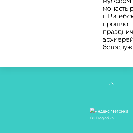
мужском
монасты
г. Витебс
прошло
праздни
архиере
богослу
Back
To
Top
By Dogodka