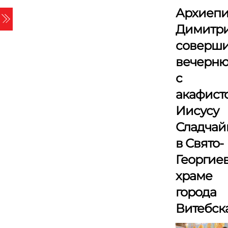
Skip
Архиепи
Menu
to
Димитр
content
соверш
вечерн
с
акафист
Иисусу
Сладча
в Свято-
Георгие
храме
города
Витебск