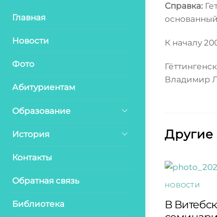
Справка:
Ге
Главная
основанный 
Новости
К началу 2
Фото
Гёттингенск
Владимир Л
Абитуриентам
Образование
Другие
История
Контакты
Обратная связь
НОВОСТИ
В Витебс
Библиотека