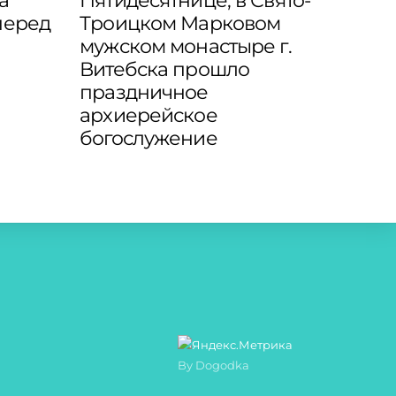
а
Пятидесятнице, в Свято-
перед
Троицком Марковом
мужском монастыре г.
Витебска прошло
праздничное
архиерейское
богослужение
By Dogodka