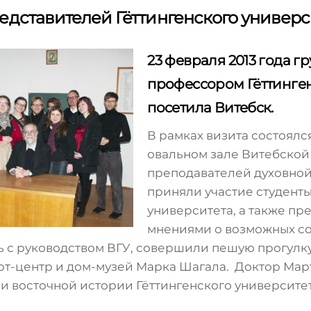
едставителей Гёттингенского универс
23 февраля 2013 года г
профессором Гёттинге
посетила Витебск.
В рамках визита состоялс
овальном зале Витебской
преподавателей духовной
приняли участие студенты
университета, а также п
мнениями о возможных со
ь с руководством ВГУ, совершили пешую прогулку
рт-центр и дом-музей Марка Шагала. Доктор Ма
и восточной истории Гёттингенского университет