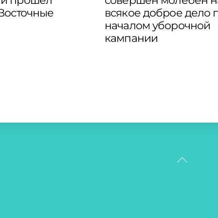
и прошел
совершен молебен н
“Восточные
всякое доброе дело 
началом уборочной
кампании
Back
To
Top