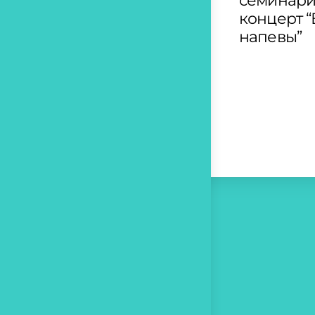
семинари
концерт 
напевы”