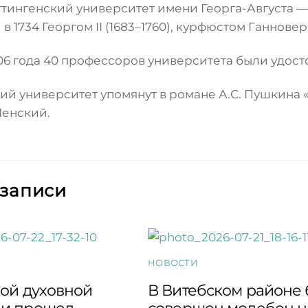
ттингенский университет имени Георга-Августа 
в 1734 Георгом II (1683–1760), курфюстом Ганнов
006 года 40 профессоров университета были удос
ий университет упомянут в романе А.С. Пушкина «
енский.
 записи
НОВОСТИ
кой духовной
В Витебском районе