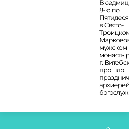
В седмиц
8-ю по
Пятидеся
в Свято-
Троицко
Марково
мужском
монасты
г. Витебс
прошло
праздни
архиере
богослу
Back