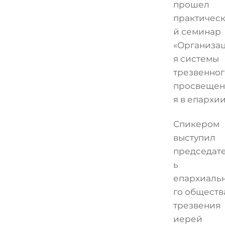
прошел
практичес
й семинар
«Организа
я системы
трезвенног
просвещен
я в епархии
Спикером
выступил
председат
ь
епархиаль
го обществ
трезвения
иерей