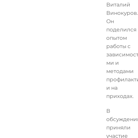
Виталий
Винокуров.
Он
поделился
опытом
работы с
зависимос
ми и
методами
профилакт
и на
приходах.
В
обсуждени
приняли
участие