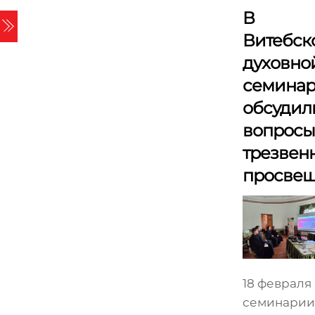
Skip
В
Menu
to
Витебск
content
духовно
семина
обсудил
вопросы
трезвен
просве
18 февраля 
семинарии