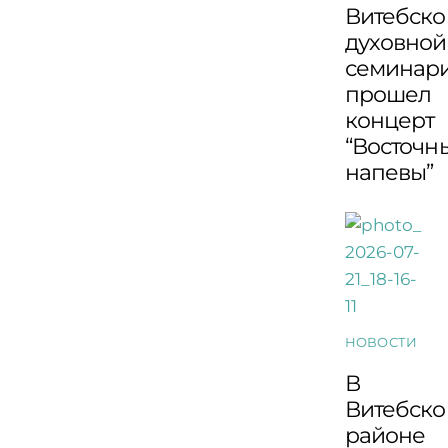
Витебско
духовной
семинар
прошел
концерт
“Восточн
напевы”
НОВОСТИ
В
Витебск
районе