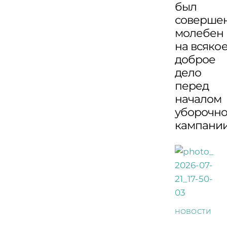
был
соверше
молебен
на всяко
доброе
дело
перед
началом
уборочн
кампани
НОВОСТИ