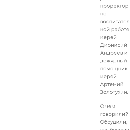
проректор
по
воспитател
ной работе
иерей
Дионисий
Андреев и
дежурный
помощник
иерей
Артемий
Золотухин.
О чем
говорили?
Обсудили,
как будущ