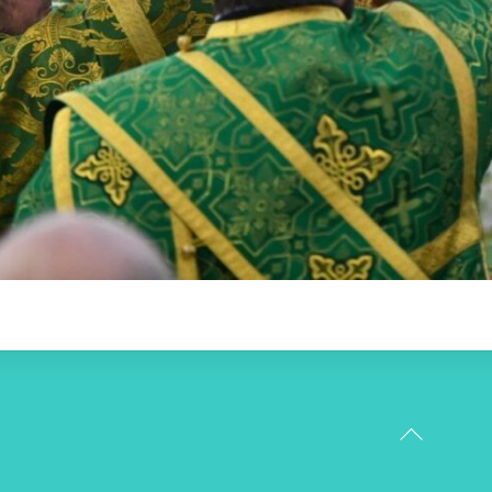
Back
To
Top