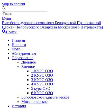
Skip to content
Menu
Витебская духовная семинария Белорусской Православной
Церкви (Белорусского Экзархата Московского Патриархата)
Поиск
Главная
Новости
Фото
Абитуриентам
Образование
Дневное
Заочное
1 КУРС ОЗО
2 КУРС ОЗО
3 КУРС ОЗО
4 КУРС ОЗО
5 курс ОЗО
6 КУРС ОЗО
Богословско-педагогическое
Миссионерское
История