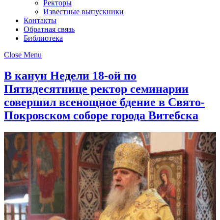
Ректоры
Известные выпускники
Контакты
Обратная связь
Библиотека
Close Menu
В канун Недели 18-ой по
Пятидесятнице ректор семинарии
совершил всенощное бдение в Свято-
Покровском соборе города Витебска