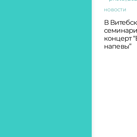
НОВОСТИ
В Витебс
семинари
концерт 
напевы”