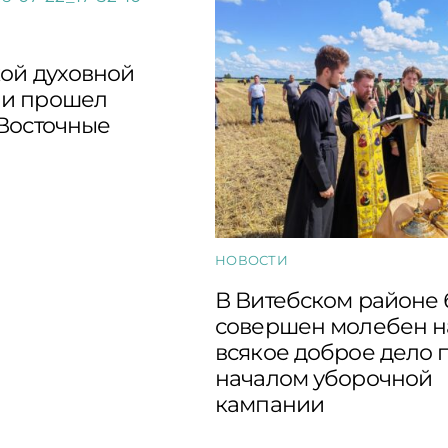
кой духовной
и прошел
“Восточные
НОВОСТИ
В Витебском районе
совершен молебен н
всякое доброе дело 
началом уборочной
кампании