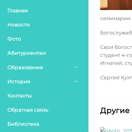
Главная
семинарии 
Новости
Богослужеб
Фото
Свои богос
Абитуриентам
студент 4-г
Игнатий, ст
Образование
Сергей Кух
История
Контакты
Другие
Обратная связь
Библиотека