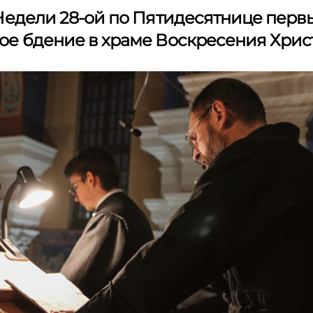
Недели 28-ой по Пятидесятнице пер
е бдение в храме Воскресения Хрис