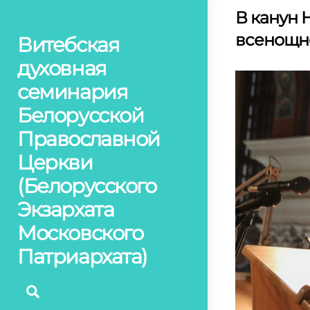
Skip
В канун 
to
всенощно
Витебская
content
духовная
семинария
Белорусской
Православной
Церкви
(Белорусского
Экзархата
Московского
Патриархата)
Поиск