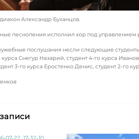
диакон Александр Буханцов.
ные песнопения исполнил хор под управлением р
лужебные послушания несли следующие студенты: 
о курса Снегур Назарий, студент 4-го курса Ивано
удент 3-го курса Еростенко Денис, студент 2-го к
тенков
 записи