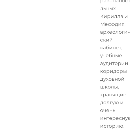
равноапос
льных
Кирилла и
Мефодия,
археологи
ский
кабинет,
учебные
аудитории 
коридоры
духовной
школы,
хранящие
долгую и
очень
интересну
историю.