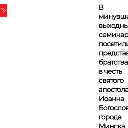
Skip
В
Menu
to
минувш
content
выходн
семина
посетил
предста
братства
в честь
святого
апостол
Иоанна
Богосло
города
Минска