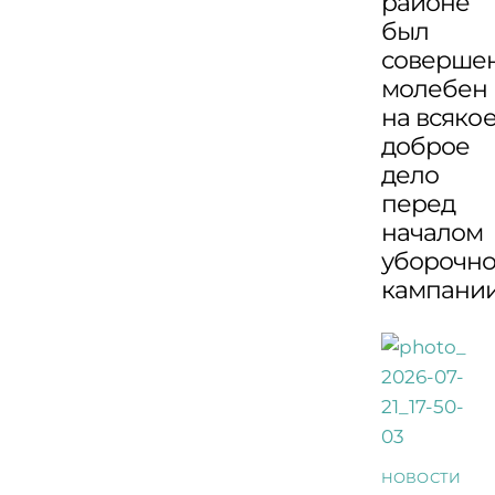
районе
был
соверше
молебен
на всяко
доброе
дело
перед
началом
уборочн
кампани
НОВОСТИ