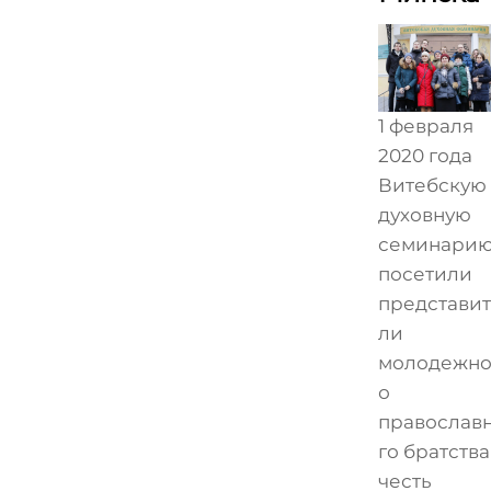
1 февраля
2020 года
Витебскую
духовную
семинари
посетили
представи
ли
молодежно
о
православ
го братства
честь