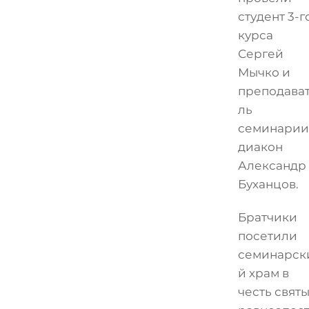
студент 3-г
курса
Сергей
Мычко и
преподава
ль
семинарии
диакон
Александр
Буханцов.
Братчики
посетили
семинарск
й храм в
честь свят