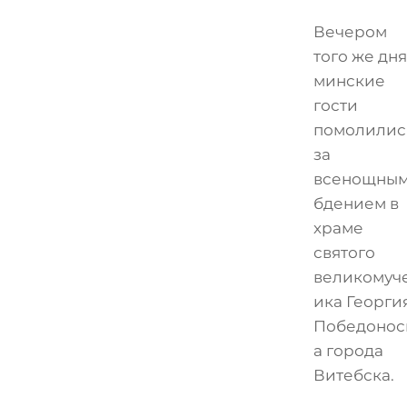
Вечером
того же дня
минские
гости
помолилис
за
всенощны
бдением в
храме
святого
великомуч
ика Георги
Победонос
а города
Витебска.