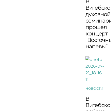
В
Витебско
духовной
семинар
прошел
концерт
“Восточн
напевы”
НОВОСТИ
В
Витебск