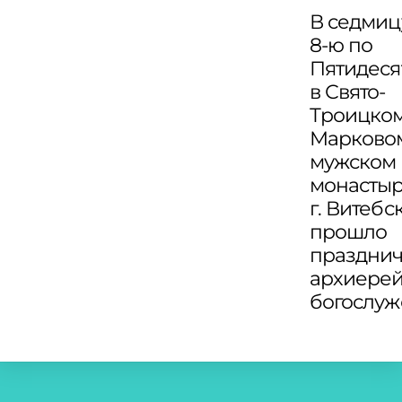
В седмиц
8-ю по
Пятидеся
в Свято-
Троицко
Марково
мужском
монасты
г. Витебс
прошло
праздни
архиере
богослу