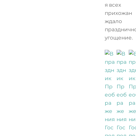
я всех
прихожан
ждало
праздничн
угощение.