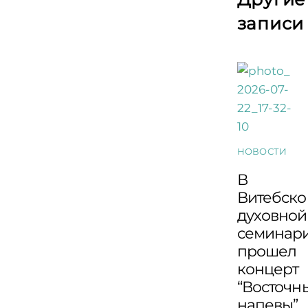
записи
НОВОСТИ
В
Витебско
духовной
семинар
прошел
концерт
“Восточн
напевы”