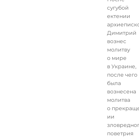
сугубой
ектении
архиеписк
Димитрий
вознес
молитву
о мире
в Украине,
после чего
была
вознесена
молитва
о прекращ
ии
зловредно
поветрия