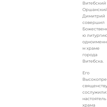
Витебский
Оршански
Димитрий
совершил
Божествен
ю литургию
одноименн
м храме
города
Витебска.
Его
Высокопре
священств
сослужили
настоятель
храма