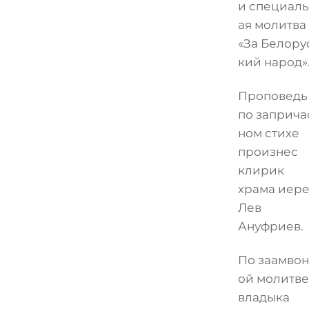
и специал
ая молитва
«За Белору
кий народ»
Проповедь
по заприча
ном стихе
произнес
клирик
храма иер
Лев
Ануфриев.
По заамво
ой молитве
владыка