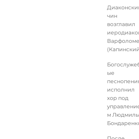
Диаконски
чин
возглавил
иеродиако
Варфолом
(Капинский
Богослуже
ые
песнопени
исполнил
хор под
управлени
м Людмил
Бондаренк
После