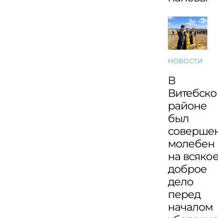
НОВОСТИ
В
Витебск
районе
был
соверше
молебен
на всяко
доброе
дело
перед
началом