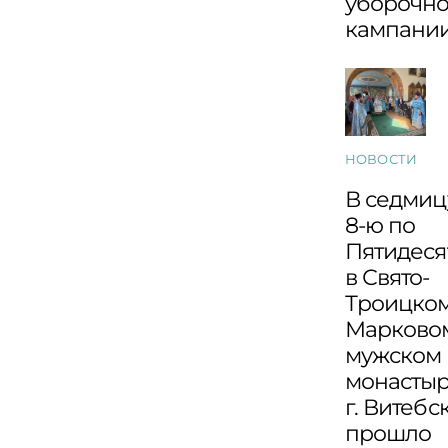
уборочн
кампани
НОВОСТИ
В седмиц
8-ю по
Пятидеся
в Свято-
Троицко
Марково
мужском
монасты
г. Витебс
прошло