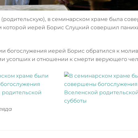
 (родительскую), в семинарском храме была сове
 которой иерей Борис Слуцкий совершил панихид
ии богослужения иерей Борис обратился к моли
и усопших и отношении к смерти верующего чел
ляда