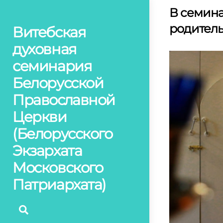
Skip
В семин
to
родитель
Витебская
content
духовная
семинария
Белорусской
Православной
Церкви
(Белорусского
Экзархата
Московского
Патриархата)
Поиск