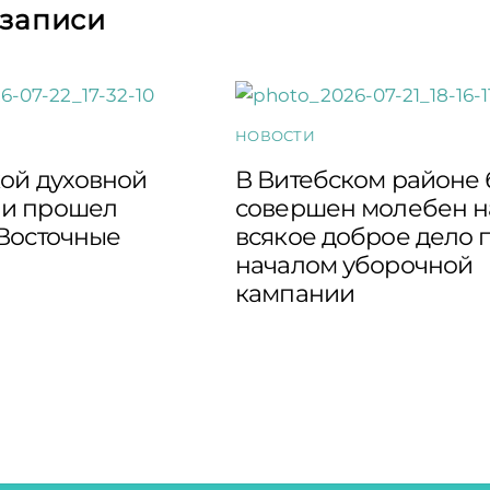
 записи
НОВОСТИ
кой духовной
В Витебском районе
и прошел
совершен молебен н
“Восточные
всякое доброе дело 
началом уборочной
кампании