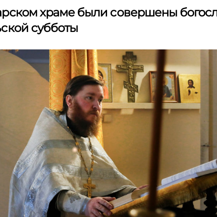
арском храме были совершены богос
ской субботы