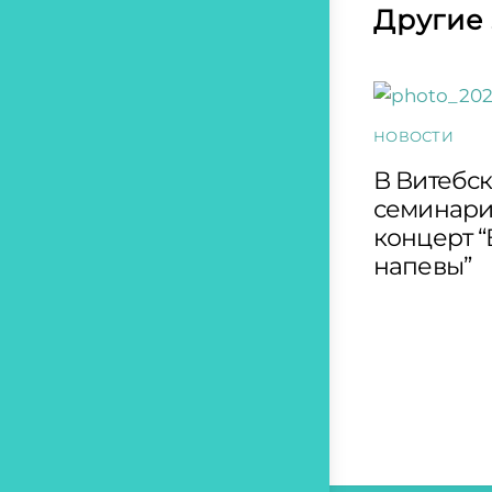
Другие
НОВОСТИ
В Витебс
семинари
концерт 
напевы”