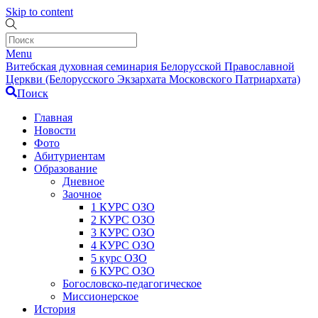
Skip to content
Menu
Витебская духовная семинария Белорусской Православной
Церкви (Белорусского Экзархата Московского Патриархата)
Поиск
Главная
Новости
Фото
Абитуриентам
Образование
Дневное
Заочное
1 КУРС ОЗО
2 КУРС ОЗО
3 КУРС ОЗО
4 КУРС ОЗО
5 курс ОЗО
6 КУРС ОЗО
Богословско-педагогическое
Миссионерское
История