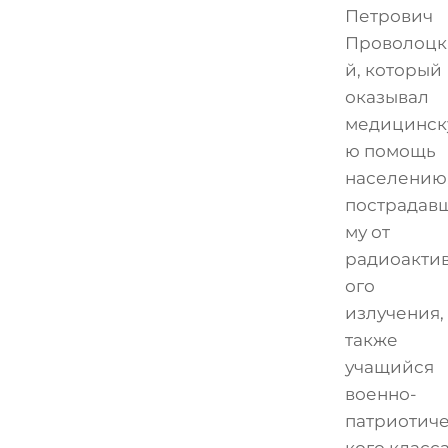
Петрович
Проволоцк
й, который
оказывал
медицинск
ю помощь
населению
пострадав
му от
радиоакти
ого
излучения,
также
учащийся
военно-
патриотич