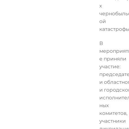
х
чернобыль
ой
катастрофы
В
мероприят
е приняли
участие:
председат
и областно
и городско
исполните
ных
комитетов,
участники
ликвидаци