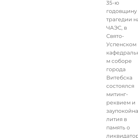
35-ю
годовщину
трагедии н
ЧАЭС, в
Свято-
Успенском
кафедраль
м соборе
города
Витебска
состоялся
митинг-
реквием и
заупокойн
лития в
память о
ликвидато