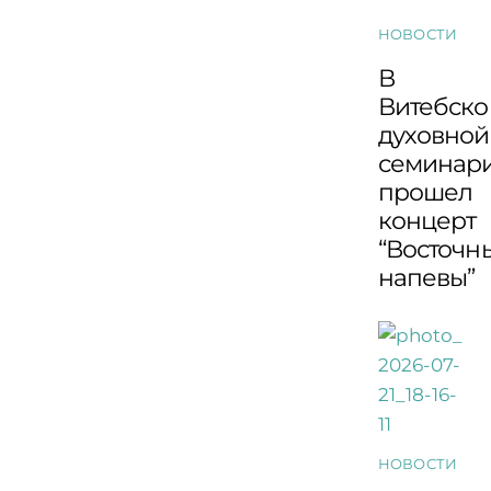
НОВОСТИ
В
Витебско
духовной
семинар
прошел
концерт
“Восточн
напевы”
НОВОСТИ