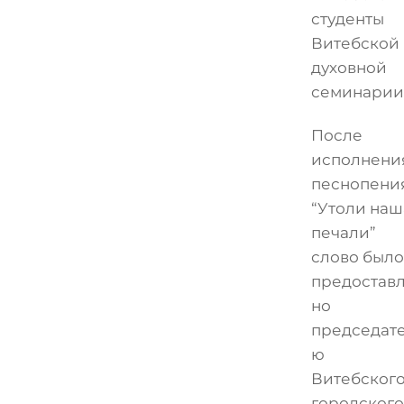
студенты
Витебской
духовной
семинарии
После
исполнени
песнопени
“Утоли наш
печали”
слово было
предостав
но
председат
ю
Витебског
городского