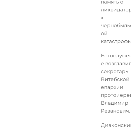
память о
ликвидато
х
чернобыль
ой
катастрофы
Богослуже
е возглави
секретарь
Витебской
епархии
протоиере
Владимир
Резанович.
Диаконски