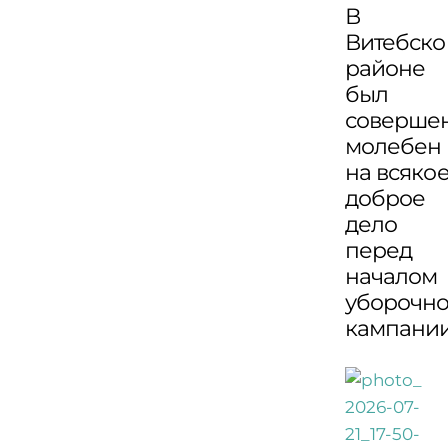
В
Витебск
районе
был
соверше
молебен
на всяко
доброе
дело
перед
началом
уборочн
кампани