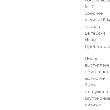
кого класс
МЧС
средней
школы № 1
города
Витебска
Иван
Дробышев.
После
выступлен
приглашён
ых гостей
была
отслужена
заупокойн
лития в