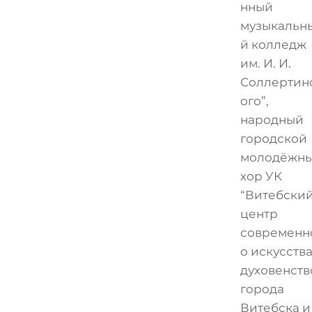
нный
музыкальн
й колледж
им. И. И.
Соллертин
ого”,
народный
городской
молодёжн
хор УК
“Витебски
центр
современн
о искусства
духовенств
города
Витебска и