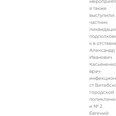
мероприят
я также
выступили:
частник
ликвидаци
подполков
к в отставк
Александр
Иванович
Касьяненко
врач-
инфекцион
ст Витебск
городской
поликлини
и № 2
Евгений