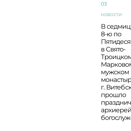
НОВОСТИ
В седмиц
8-ю по
Пятидеся
в Свято-
Троицко
Марково
мужском
монасты
г. Витебс
прошло
праздни
архиере
богослу