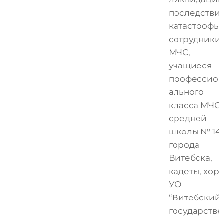
последств
катастрофы
сотрудник
МЧС,
учащиеся
профессио
ального
класса МЧ
средней
школы № 1
города
Витебска,
кадеты, хор
УО
“Витебски
государств