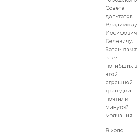
Совета
депутатов
Владимиру
Иосифович
Белевичу.
Затем памя
всех
погибших 
этой
страшной
трагедии
почтили
минутой
молчания.
В ходе