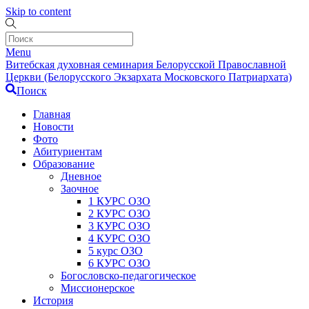
Skip to content
Menu
Витебская духовная семинария Белорусской Православной
Церкви (Белорусского Экзархата Московского Патриархата)
Поиск
Главная
Новости
Фото
Абитуриентам
Образование
Дневное
Заочное
1 КУРС ОЗО
2 КУРС ОЗО
3 КУРС ОЗО
4 КУРС ОЗО
5 курс ОЗО
6 КУРС ОЗО
Богословско-педагогическое
Миссионерское
История