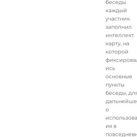
беседы
каждый
участник
заполнил
интеллект
карту, на
которой
фиксирова
ись
основные
пункты
беседы, дл
дальнейше
о
использов
ия в
повседнев