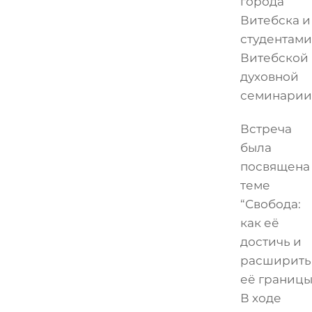
города
Витебска и
студентами
Витебской
духовной
семинарии
Встреча
была
посвящена
теме
“Свобода:
как её
достичь и
расширить
её границы
В ходе