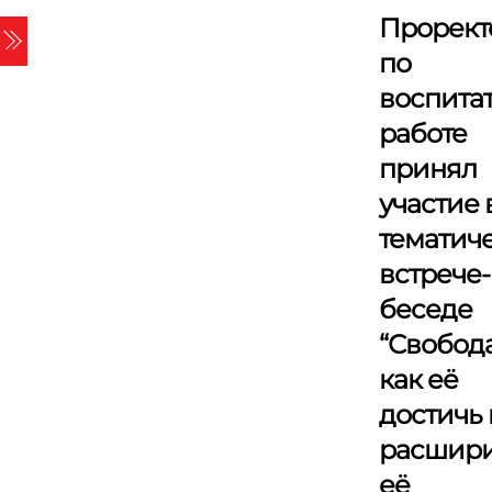
Skip
Прорект
Menu
to
по
content
воспита
работе
принял
участие 
тематич
встрече-
беседе
“Свобода
как её
достичь 
расшири
её