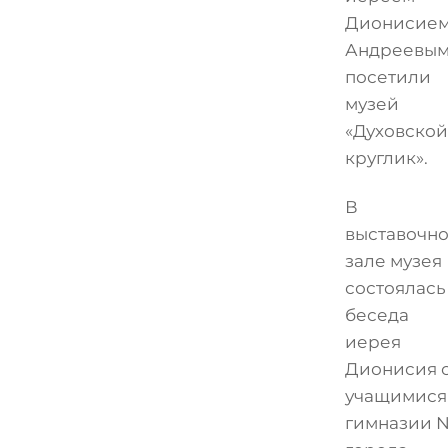
Дионисие
Андреевы
посетили
музей
«Духовской
круглик».
В
выставочн
зале музея
состоялась
беседа
иерея
Дионисия 
учащимися
гимназии 