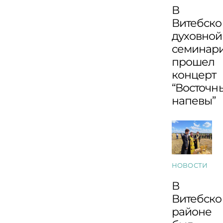
В
Витебско
духовной
семинар
прошел
концерт
“Восточн
напевы”
НОВОСТИ
В
Витебск
районе