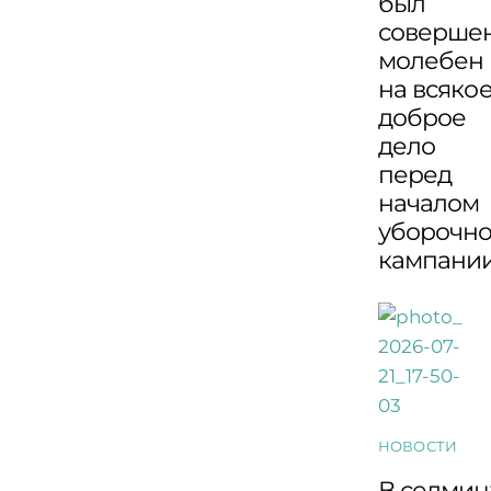
был
соверше
молебен
на всяко
доброе
дело
перед
началом
уборочн
кампани
НОВОСТИ
В седмиц