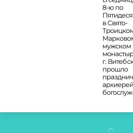
8-ю по
Пятидеся
в Свято-
Троицко
Марково
мужском
монасты
г. Витебс
прошло
праздни
архиере
богослу
Back