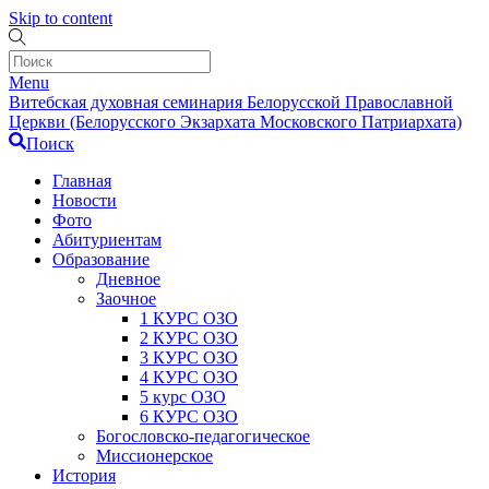
Skip to content
Menu
Витебская духовная семинария Белорусской Православной
Церкви (Белорусского Экзархата Московского Патриархата)
Поиск
Главная
Новости
Фото
Абитуриентам
Образование
Дневное
Заочное
1 КУРС ОЗО
2 КУРС ОЗО
3 КУРС ОЗО
4 КУРС ОЗО
5 курс ОЗО
6 КУРС ОЗО
Богословско-педагогическое
Миссионерское
История