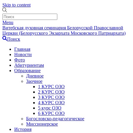
Skip to content
Menu
Витебская духовная семинария Белорусской Православной
Церкви (Белорусского Экзархата Московского Патриархата)
Поиск
Главная
Новости
Фото
Абитуриентам
Образование
Дневное
Заочное
1 КУРС ОЗО
2 КУРС ОЗО
3 КУРС ОЗО
4 КУРС ОЗО
5 курс ОЗО
6 КУРС ОЗО
Богословско-педагогическое
Миссионерское
История