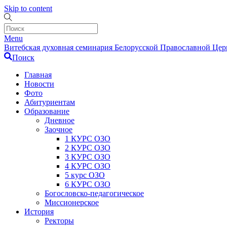
Skip to content
Menu
Витебская духовная семинария Белорусской Православной Церк
Поиск
Главная
Новости
Фото
Абитуриентам
Образование
Дневное
Заочное
1 КУРС ОЗО
2 КУРС ОЗО
3 КУРС ОЗО
4 КУРС ОЗО
5 курс ОЗО
6 КУРС ОЗО
Богословско-педагогическое
Миссионерское
История
Ректоры