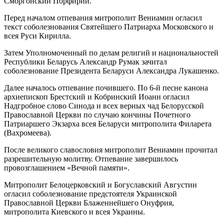
Сморгонский Порфирий.
Перед началом отпевания митрополит Вениамин огласил
текст соболезнования Святейшего Патриарха Московского и
всея Руси Кирилла.
Затем Уполномоченный по делам религий и национальностей
Республики Беларусь Александр Румак зачитал
соболезнование Президента Беларуси Александра Лукашенко.
Далее началось отпевание почившего. По 6-й песне канона
архиепископ Брестский и Кобринский Иоанн огласил
Надгробное слово Синода и всех верных чад Белорусской
Православной Церкви по случаю кончины Почетного
Патриаршего Экзарха всея Беларуси митрополита Филарета
(Вахромеева).
После великого славословия митрополит Вениамин прочитал
разрешительную молитву. Отпевание завершилось
провозглашением «Вечной памяти».
Митрополит Белоцерковский и Богуславский Августин
огласил соболезнование предстоятеля Украинской
Православной Церкви Блаженнейшего Онуфрия,
митрополита Киевского и всея Украины.