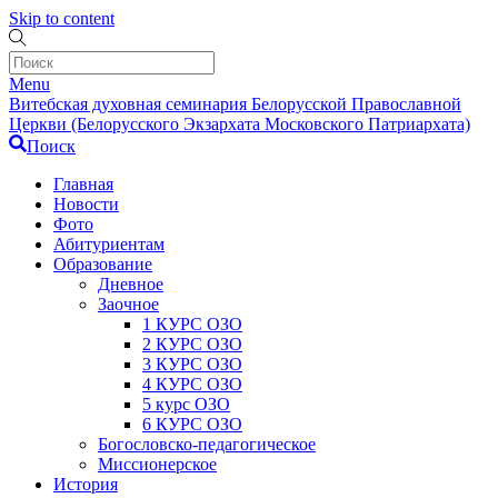
Skip to content
Menu
Витебская духовная семинария Белорусской Православной
Церкви (Белорусского Экзархата Московского Патриархата)
Поиск
Главная
Новости
Фото
Абитуриентам
Образование
Дневное
Заочное
1 КУРС ОЗО
2 КУРС ОЗО
3 КУРС ОЗО
4 КУРС ОЗО
5 курс ОЗО
6 КУРС ОЗО
Богословско-педагогическое
Миссионерское
История