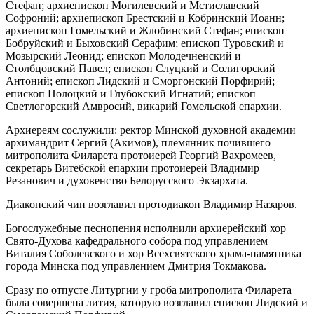
Стефан; архиепископ Могилевский и Мстиславский
Софроний; архиепископ Брестский и Кобринский Иоанн;
архиепископ Гомельский и Жлобинский Стефан; епископ
Бобруйский и Быховский Серафим; епископ Туровский и
Мозырский Леонид; епископ Молодечненский и
Столбцовский Павел; епископ Слуцкий и Солигорский
Антоний; епископ Лидский и Сморгонский Порфирий;
епископ Полоцкий и Глубокский Игнатий; епископ
Светлогорский Амвросий, викарий Гомельской епархии.
Архиереям сослужили: ректор Минской духовной академии
архимандрит Сергий (Акимов), племянник почившего
митрополита Филарета протоиерей Георгий Вахромеев,
секретарь Витебской епархии протоиерей Владимир
Резанович и духовенство Белорусского Экзархата.
Диаконский чин возглавил протодиакон Владимир Назаров.
Богослужебные песнопения исполнили архиерейский хор
Свято-Духова кафедрального собора под управлением
Виталия Соболевского и хор Всехсвятского храма-памятника
города Минска под управлением Дмитрия Токмакова.
Сразу по отпусте Литургии у гроба митрополита Филарета
была совершена лития, которую возглавил епископ Лидский и