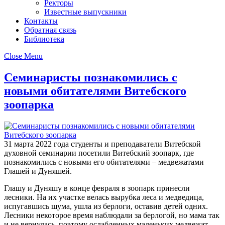
Ректоры
Известные выпускники
Контакты
Обратная связь
Библиотека
Close Menu
Семинаристы познакомились с
новыми обитателями Витебского
зоопарка
31 марта 2022 года студенты и преподаватели Витебской
духовной семинарии посетили Витебский зоопарк, где
познакомились с новыми его обитателями – медвежатами
Глашей и Дуняшей.
Глашу и Дуняшу в конце февраля в зоопарк принесли
лесники. На их участке велась вырубка леса и медведица,
испугавшись шума, ушла из берлоги, оставив детей одних.
Лесники некоторое время наблюдали за берлогой, но мама так
и не вернулась, поэтому ослабленных маленьких медвежат