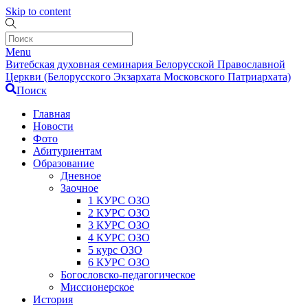
Skip to content
Menu
Витебская духовная семинария Белорусской Православной
Церкви (Белорусского Экзархата Московского Патриархата)
Поиск
Главная
Новости
Фото
Абитуриентам
Образование
Дневное
Заочное
1 КУРС ОЗО
2 КУРС ОЗО
3 КУРС ОЗО
4 КУРС ОЗО
5 курс ОЗО
6 КУРС ОЗО
Богословско-педагогическое
Миссионерское
История