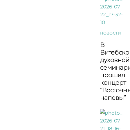
НОВОСТИ
В
Витебско
духовной
семинар
прошел
концерт
“Восточн
напевы”