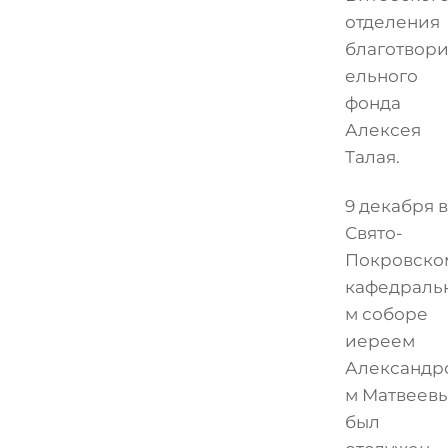
отделения
благотвори
ельного
фонда
Алексея
Талая.
9 декабря в
Свято-
Покровско
кафедраль
м соборе
иереем
Александр
м Матвеев
был