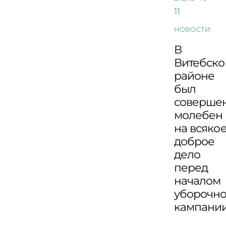
НОВОСТИ
В
Витебск
районе
был
соверше
молебен
на всяко
доброе
дело
перед
началом
уборочн
кампани