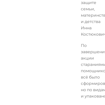
защите
семьи,
материнст
и детства
Инна
Костюкович
По
завершени
акции
стараниям
помощник
всё было
сформиров
но по вида
и упакован