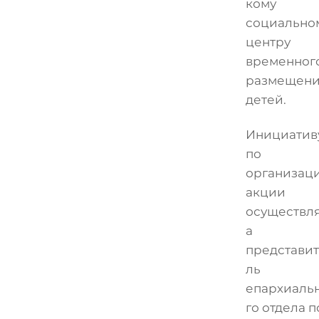
кому
социально
центру
временног
размещени
детей.
Инициатив
по
организац
акции
осуществл
а
представи
ль
епархиаль
го отдела п