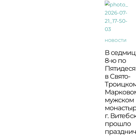
НОВОСТИ
В седмиц
8-ю по
Пятидеся
в Свято-
Троицко
Марково
мужском
монасты
г. Витебс
прошло
праздни