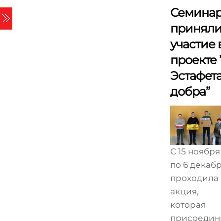
Skip
Семина
Menu
to
принял
content
участие 
проекте 
Эстафет
добра”
С 15 ноября
по 6 декаб
проходила
акция,
которая
присоедин