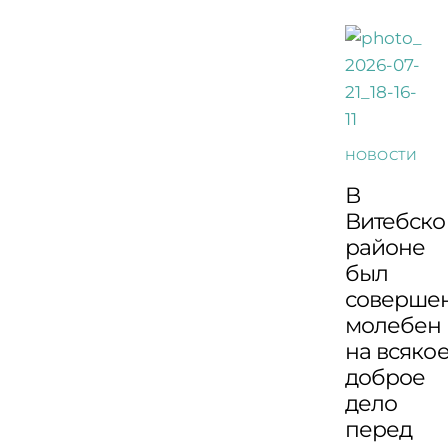
НОВОСТИ
В
Витебск
районе
был
соверше
молебен
на всяко
доброе
дело
перед