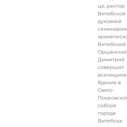
це, ректор
Витебской
духовной
семинарии
архиеписк
Витебский
Оршански
Димитрий
совершил
всенощное
бдение в
Свято-
Покровско
соборе
города
Витебска.