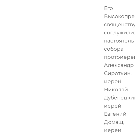
Его
Высокопре
священств
сослужили
настоятель
собора
протоиере
Александр
Сироткин,
иерей
Николай
Дубенецки
иерей
Евгений
Домаш,
иерей