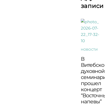
записи
НОВОСТИ
В
Витебско
духовной
семинар
прошел
концерт
“Восточн
напевы”