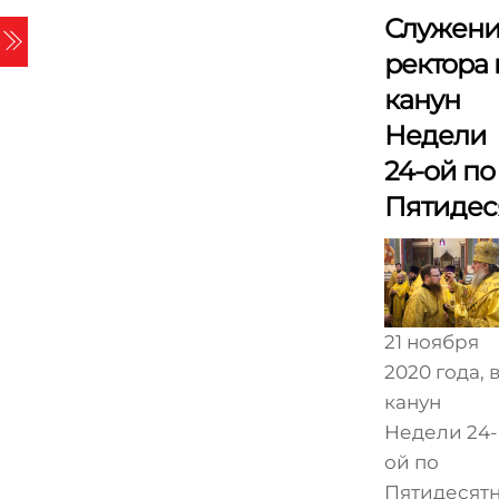
Skip
Служен
Menu
to
ректора 
content
канун
Недели
24-ой по
Пятидес
21 ноября
2020 года, 
канун
Недели 24-
ой по
Пятидесят