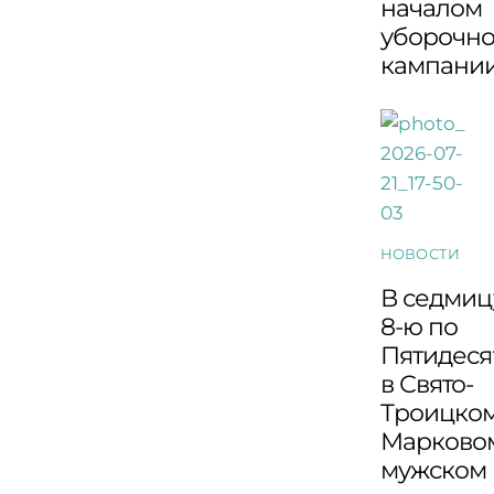
началом
уборочн
кампани
НОВОСТИ
В седмиц
8-ю по
Пятидеся
в Свято-
Троицко
Марково
мужском