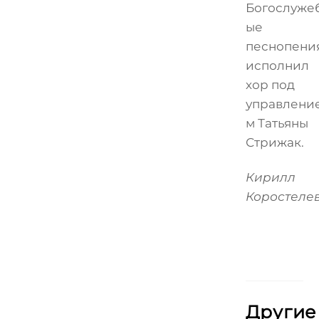
Богослуже
ые
песнопени
исполнил
хор под
управлени
м Татьяны
Стрижак.
Кирилл
Коростеле
Другие