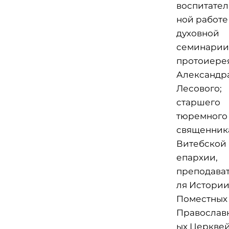
воспитател
ной работе
духовной
семинарии
протоиере
Александр
Лесового;
старшего
тюремного
священник
Витебской
епархии,
преподава
ля Истори
Поместных
Православ
ых Церкве