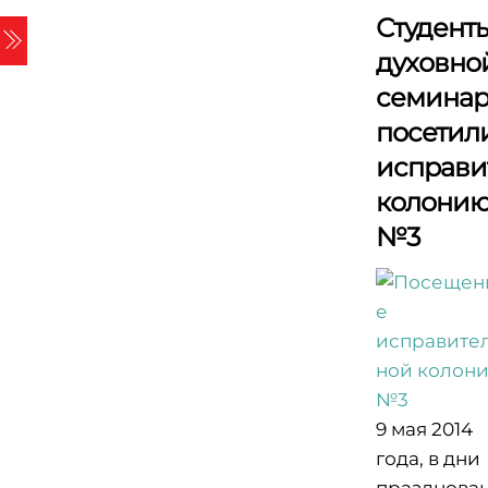
Skip
Студент
Menu
to
духовно
content
семина
посетил
исправи
колони
№3
9 мая 2014
года, в дни
празднова