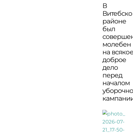
В
Витебск
районе
был
соверше
молебен
на всяко
доброе
дело
перед
началом
уборочн
кампани