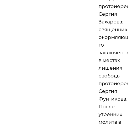
протоиере
Сергия
Захарова;
священник
окормляю
го
заключенн
в местах
лишения
свободы
протоиере
Сергия
Фунтикова
После
утренних
молитв в