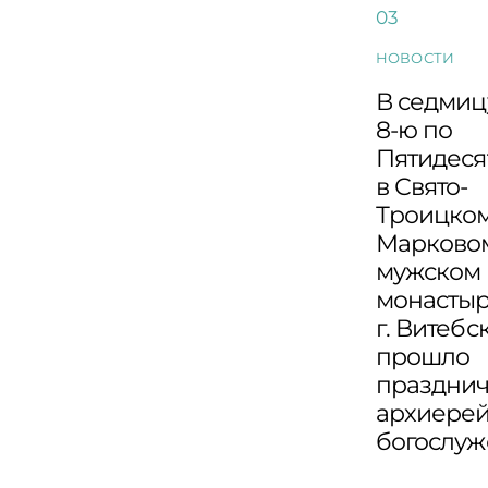
НОВОСТИ
В седмиц
8-ю по
Пятидеся
в Свято-
Троицко
Марково
мужском
монасты
г. Витебс
прошло
праздни
архиере
богослу