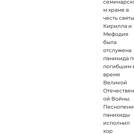
семинарск
м храме в
честь свят
Кирилла и
Мефодия
была
отслужена
панихида п
погибшим 
время
Великой
Отечестве
ой Войны.
Песнопени
панихиды
исполнил
хор