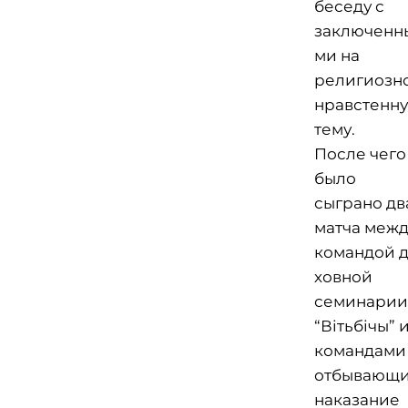
беседу с
заключенн
ми на
религиозн
нравстенн
тему.
После чего
было
сыграно дв
матча межд
командой д
ховной
семинарии
“Вітьбічы” 
командами
отбывающи
наказание