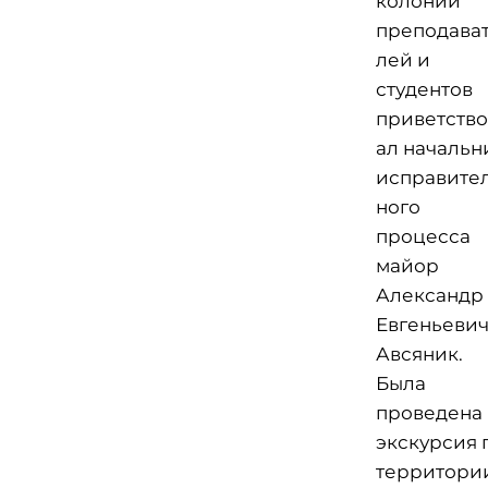
колонии
преподава
лей и
студентов
приветство
ал начальн
исправите
ного
процесса
майор
Александр
Евгеньеви
Авсяник.
Была
проведена
экскурсия 
территори