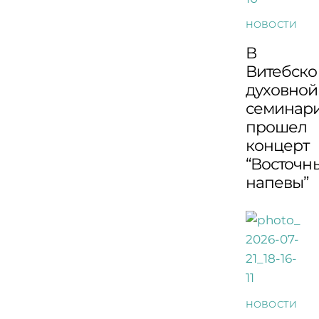
НОВОСТИ
В
Витебско
духовной
семинар
прошел
концерт
“Восточн
напевы”
НОВОСТИ