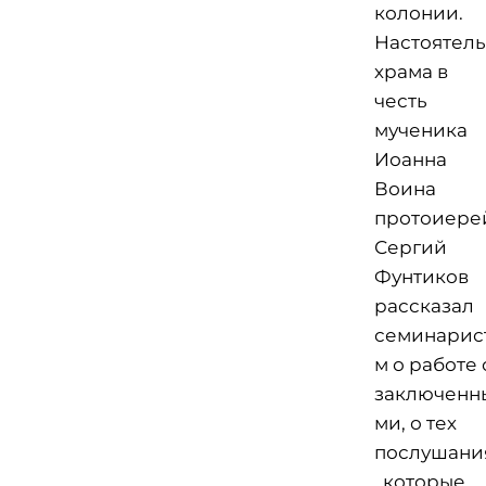
колонии.
Настоятель
храма в
честь
мученика
Иоанна
Воина
протоиере
Сергий
Фунтиков
рассказал
семинарис
м о работе 
заключенн
ми, о тех
послушани
, которые