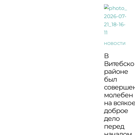
НОВОСТИ
В
Витебск
районе
был
соверше
молебен
на всяко
доброе
дело
перед
началом