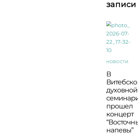
записи
НОВОСТИ
В
Витебско
духовной
семинар
прошел
концерт
“Восточн
напевы”