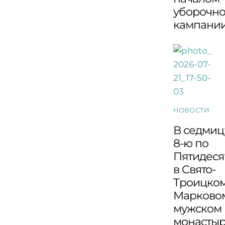
уборочн
кампани
НОВОСТИ
В седмиц
8-ю по
Пятидеся
в Свято-
Троицко
Марково
мужском
монасты