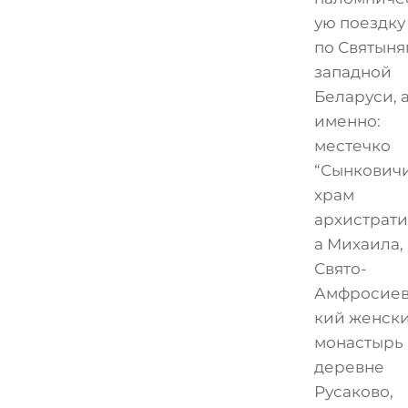
ую поездку
по Святыня
западной
Беларуси, 
именно:
местечко
“Сынкович
храм
архистрати
а Михаила,
Свято-
Амфросиев
кий женск
монастырь 
деревне
Русаково,