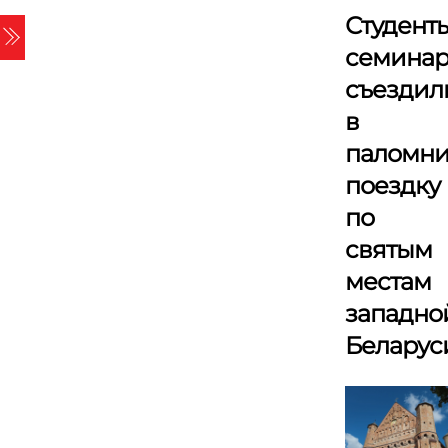
Skip
Студент
Menu
to
семина
content
съездил
в
паломни
поездку
по
святым
местам
западно
Белару