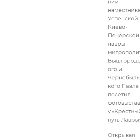
нии
наместник
Успенской
Киево-
Печерской
лавры
митрополи
Вышгородс
ого и
Чернобыль
кого Павла
посетил
фотовыста
у «Крестны
путь Лавры»
Открывая