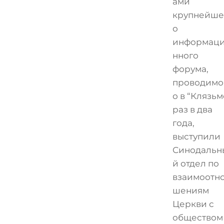
ами
крупнейше
о
информац
нного
форума,
проводимо
о в “Клязьм
раз в два
года,
выступили
Синодальн
й отдел по
взаимоотн
шениям
Церкви с
обществом