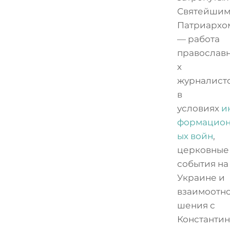
Святейши
Патриархо
— работа
православ
х
журналист
в
условиях
и
формацио
ых войн
,
церковные
события на
Украине и
взаимоотн
шения с
Константи