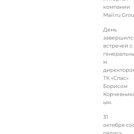
компании
Mail.ru Grou
День
завершилс
встречей с
генеральн
м
директоро
ТК «Спас»
Борисом
Корчевник
ым.
31
октября со
оялись