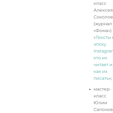
класс
Алексея
Соколов
(журнал
«Фома»)
«
Тексты 
эпоху
Instagra
кто их
читает и
как их
писать
»;
мастер-
класс
Юлии
Сапонов