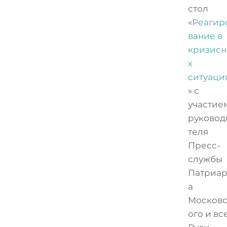
стол
«
Реагир
вание в
кризис
х
ситуаци
» с
участие
руковод
теля
Пресс-
службы
Патриар
а
Москов
ого и вс