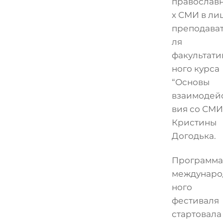
православ
х СМИ в ли
преподава
ля
факультати
ного курса
“Основы
взаимодей
вия со СМИ
Кристины
Догодька.
Программа
междунаро
ного
фестиваля
стартовала