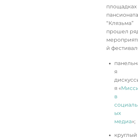
площадках
пансионат
“Клязьма”
прошел ря
мероприят
й фестивал
панельн
я
дискусс
я «
Мисс
в
социаль
ых
медиа
»;
круглый