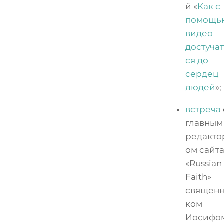
й «
Как с
помощь
видео
достуча
ся до
сердец
людей
»;
встреча
главным
редакто
ом сайт
«Russian
Faith»
священ
ком
Иосифо