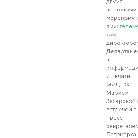
двумя
знаковыми
мероприят
ями:
телем
том
с
директоро
Департаме
а
информац
и печати
МИД РФ
Марией
Захаровой 
встречей с
пресс-
секретаре
Патриарха