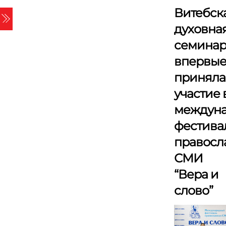
Skip
Витебск
Menu
to
духовна
content
семина
впервы
приняла
участие 
междун
фестива
правосл
СМИ
“Вера и
слово”