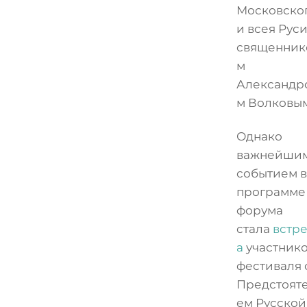
Московско
и всея Рус
священник
м
Александр
м Волковым
Однако
важнейши
событием в
программе
форума
стала
встр
а
участник
фестиваля 
Предстоят
ем Русской