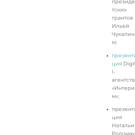
презид
тских
грантов
Ильей
Чукали
м;
презент
ция
Digi
l-
агентств
«Интери
м»;
презент
ция
Натальи
Родома