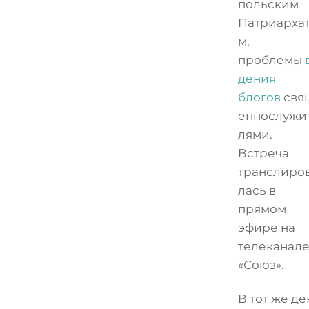
польским
Патриарха
м,
проблемы
дения
блогов
свя
еннослужи
лями.
Встреча
транслиро
лась в
прямом
эфире на
телеканал
«Союз».
В тот же де