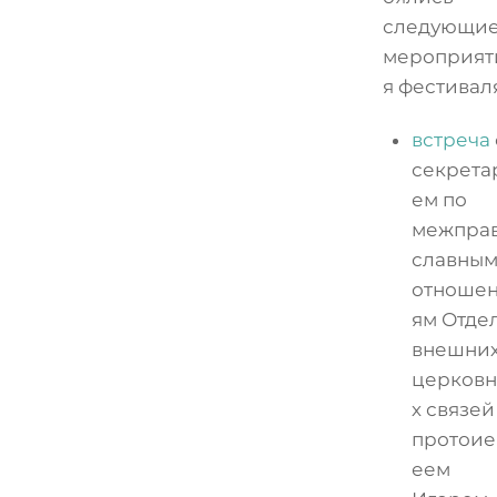
следующи
мероприят
я фестивал
встреча
секрета
ем по
межпра
славны
отноше
ям Отде
внешни
церков
х связей
протои
еем