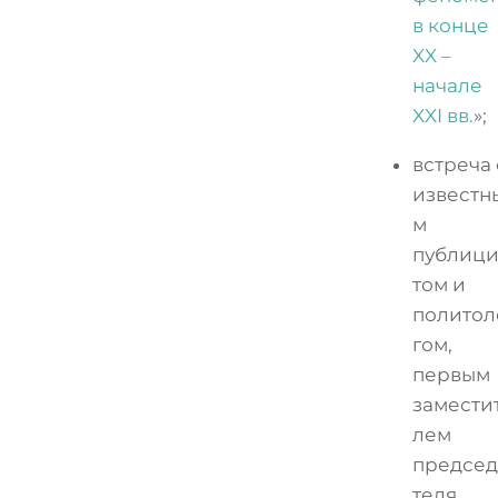
в конце
XX –
начале
XXI вв.
»;
встреча 
известн
м
публиц
том и
политол
гом,
первым
замести
лем
председ
теля