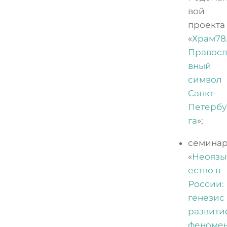
вой
проекта
«
Храм78
Правос
вный
символ
Санкт-
Петерб
га
»;
семина
«
Неоязы
ество в
России:
генезис
развити
феноме