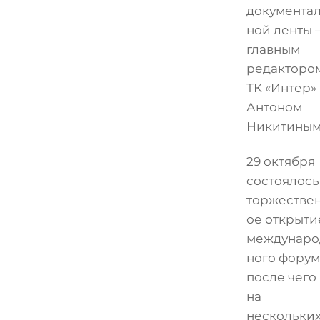
документа
ной ленты 
главным
редакторо
ТК «Интер»
Антоном
Никитиным
29 октября
состоялось
торжестве
ое открыти
междунаро
ного форум
после чего
на
нескольки