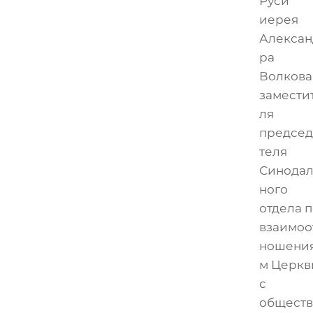
Руси
иерея
Алексан
ра
Волкова
замести
ля
председ
теля
Синода
ного
отдела 
взаимоо
ношени
м Церкв
с
общест