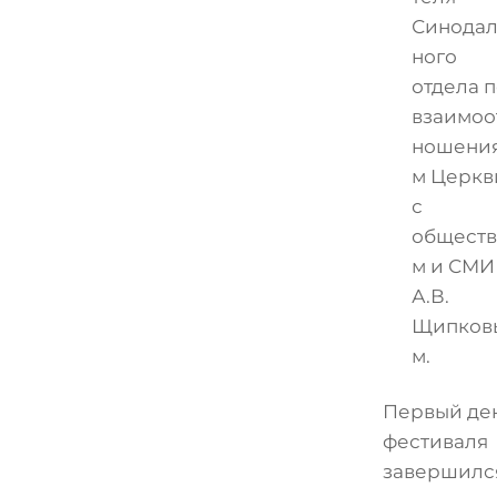
Синода
ного
отдела 
взаимоо
ношени
м Церкв
с
общест
м и СМИ
А.В.
Щипков
м.
Первый де
фестиваля
завершилс