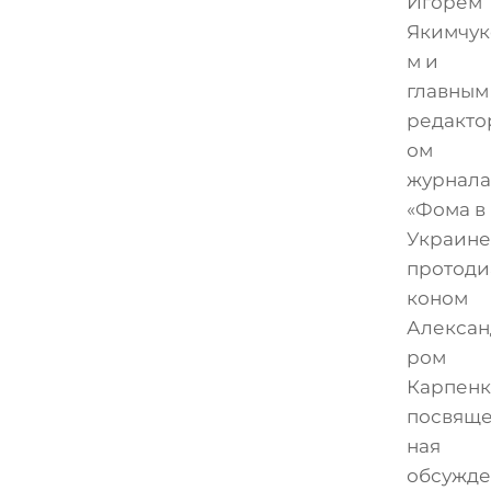
Игорем
Якимчук
м и
главным
редакто
ом
журнал
«Фома в
Украине
протоди
коном
Алексан
ром
Карпенк
посвящ
ная
обсужд