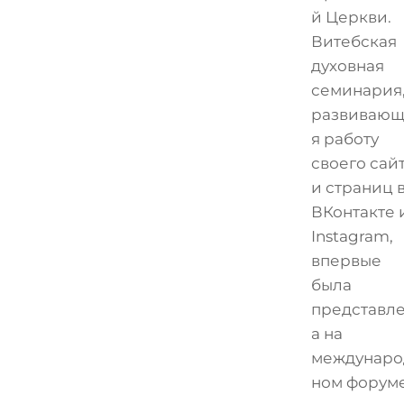
й Церкви.
Витебская
духовная
семинария
развивающ
я работу
своего сай
и страниц 
ВКонтакте 
Instagram,
впервые
была
представл
а на
междунаро
ном форум