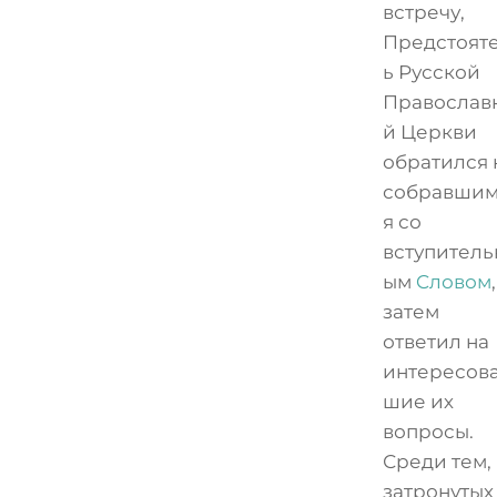
встречу,
Предстоят
ь Русской
Православ
й Церкви
обратился 
собравшим
я со
вступитель
ым
Cловом
затем
ответил на
интересов
шие их
вопросы.
Среди тем,
затронутых