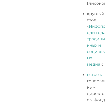
Глисоно
круглый
стол
«
Инфоп
оды года
традиц
нных и
социаль
ых
медиа
»;
встреча
генерал
ным
директо
ом Фонд