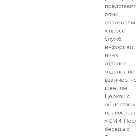
представи
лями
епархиаль
х пресс-
служб,
информац
нных
отделов,
отделов по
взаимоотн
шениям
Церкви с
обществом
православ
х СМИ. Пос
беседы с