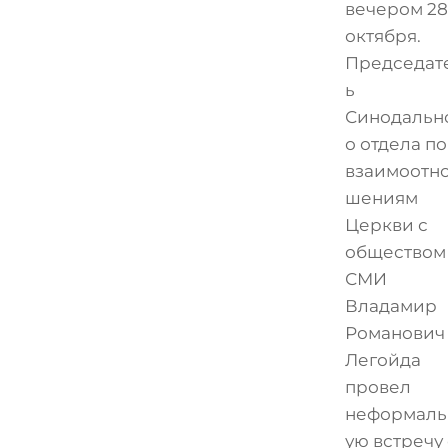
вечером 28
октября.
Председат
ь
Синодальн
о отдела по
взаимоотн
шениям
Церкви с
обществом
СМИ
Владамир
Романович
Легойда
провел
неформаль
ую встречу 