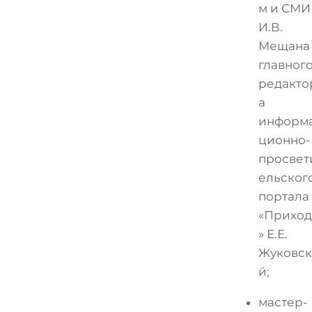
м и СМИ
И.В.
Мещана
главног
редакто
а
информ
ционно-
просвет
ельског
портала
«Прихо
» Е.Е.
Жуковс
й;
мастер-