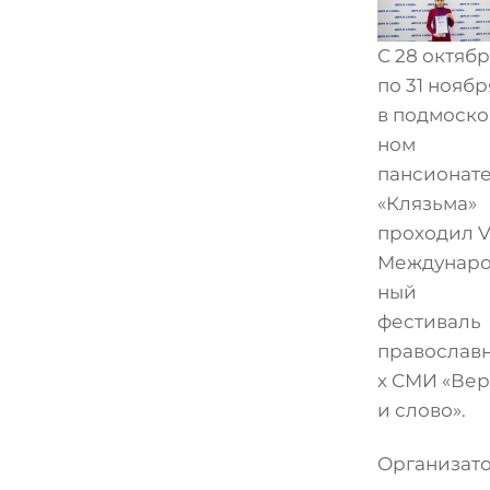
С 28 октяб
по 31 ноябр
в подмоско
ном
пансионат
«Клязьма»
проходил VI
Междунар
ный
фестиваль
православ
х СМИ «Вер
и слово».
Организат