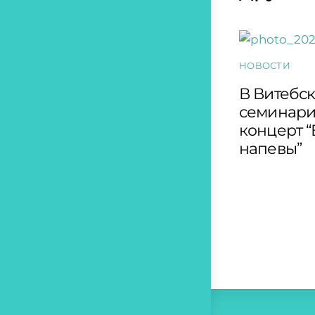
НОВОСТИ
В Витебс
семинари
концерт 
напевы”