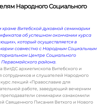
телям Народного Социального
ом храме Витебской духовной семинарии
тификатов об успешном окончании курса
ющих», который осуществляется в
инарии совместно с Народным Социальным
иториальном Центре Социального
 Первомайского района.
а ВитДС архиепископа Витебского и
 сотрудников и слушателей Народного
 курс лекций «Православие для
тательной работе, заведующий вечерним
е преподаватели семинарии ознакомили
ей Священного Писания Ветхого и Нового