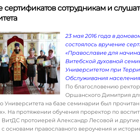
 сертификатов сотрудникам и слуша
итета
23 мая 2016 года в домов
состоялось вручение сер
«Православие для начина
Витебской духовной сем
Университетом при Терр
Обслуживания населения
По благословению ректор
Оршанского Димитрия для
о Университета на базе семинарии был прочитан
». На протяжении обучения проректор по воспи
 ВитДС протоиерей Александр Лесовой и други
 с основами православного вероучения и истори