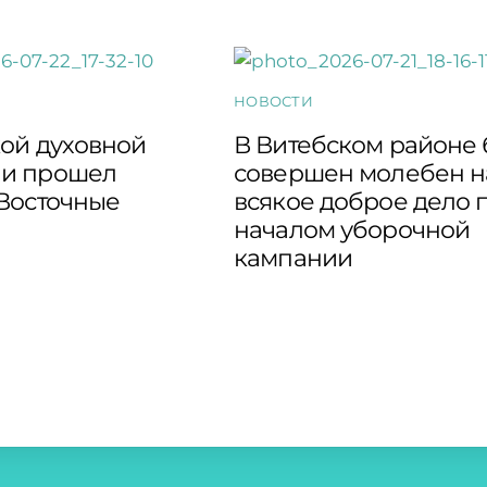
НОВОСТИ
кой духовной
В Витебском районе
и прошел
совершен молебен н
“Восточные
всякое доброе дело 
началом уборочной
кампании