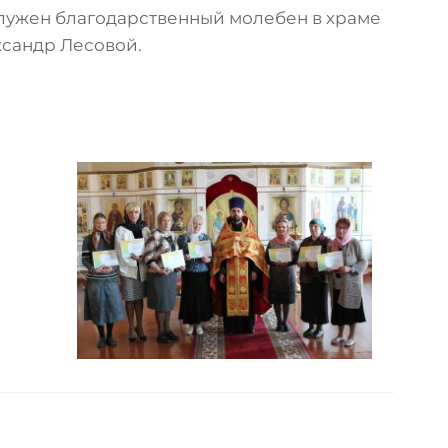
служен благодарственный молебен в храме
ксандр Лесовой.