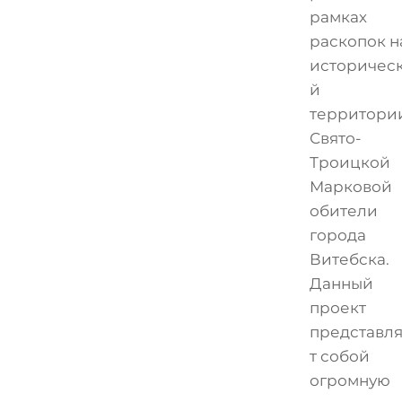
рамках
раскопок н
историчес
й
территори
Свято-
Троицкой
Марковой
обители
города
Витебска.
Данный
проект
представл
т собой
огромную