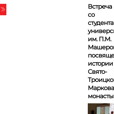
Skip
Встреча
Menu
to
со
content
студент
универс
им. П.М.
Машеров
посвящ
истории
Свято-
Троицко
Марков
монасты