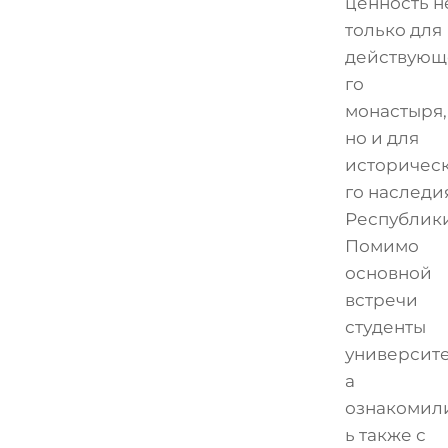
ценность н
только для
действующ
го
монастыря,
но и для
историчес
го наследи
Республики
Помимо
основной
встречи
студенты
университ
а
ознакомил
ь также с