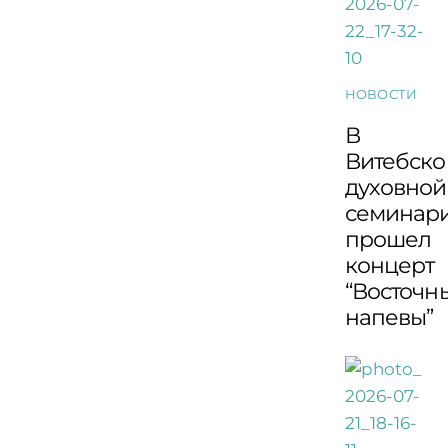
НОВОСТИ
В
Витебско
духовной
семинар
прошел
концерт
“Восточн
напевы”