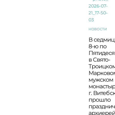
НОВОСТИ
В седмиц
8-ю по
Пятидеся
в Свято-
Троицко
Марково
мужском
монасты
г. Витебс
прошло
праздни
архиере