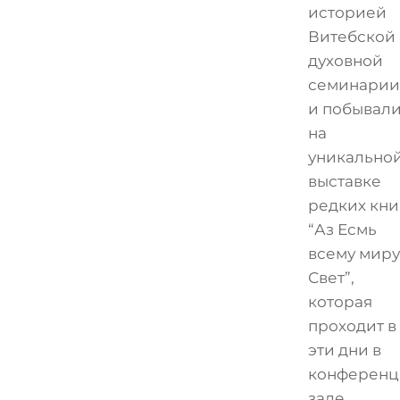
историей
Витебской
духовной
семинарии
и побывал
на
уникально
выставке
редких кни
“Аз Есмь
всему миру
Свет”,
которая
проходит в
эти дни в
конференц
зале