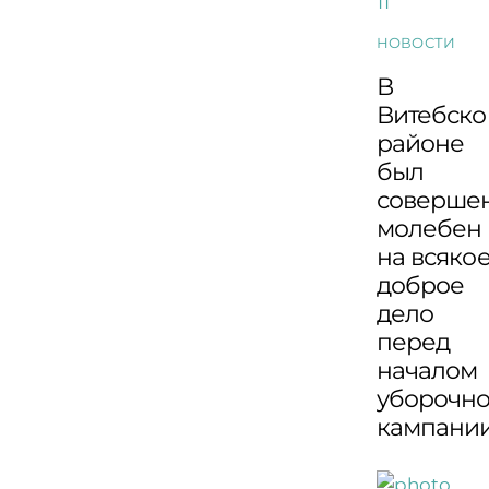
НОВОСТИ
В
Витебск
районе
был
соверше
молебен
на всяко
доброе
дело
перед
началом
уборочн
кампани