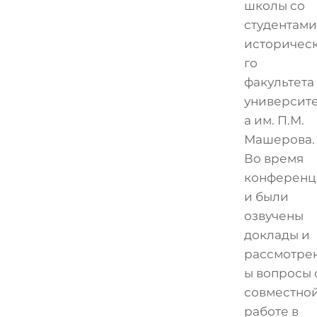
школы со
студентами
историчес
го
факультета
университ
а им. П.М.
Машерова.
Во время
конференц
и были
озвучены
доклады и
рассмотре
ы вопросы 
совместно
работе в