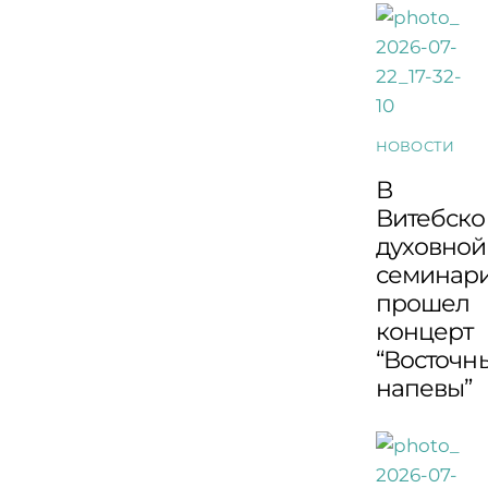
НОВОСТИ
В
Витебско
духовной
семинар
прошел
концерт
“Восточн
напевы”