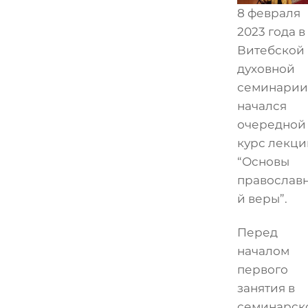
8 февраля
2023 года в
Витебской
духовной
семинарии
начался
очередной
курс лекци
“Основы
православ
й веры”.
Перед
началом
первого
занятия в
семинарск