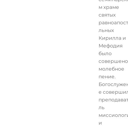
м храме
святых
равноапос
льных
Кирилла и
Мефодия
было
совершено
молебное
пение.
Богослуже
е соверши
преподава
ль
миссиолог
и