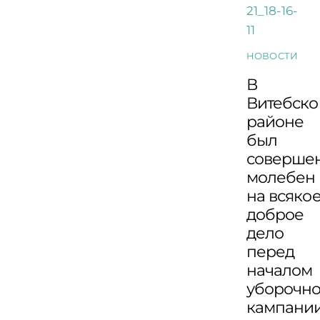
НОВОСТИ
В
Витебск
районе
был
соверше
молебен
на всяко
доброе
дело
перед
началом
уборочн
кампани