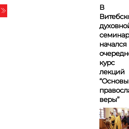
Skip
В
Menu
to
Витебск
content
духовно
семина
начался
очередн
курс
лекций
“Основы
правосл
веры”