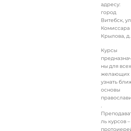
адресу:
город
Витебск, ул
Комиссара
Крылова, д. 
Курсы
предназна
ны для все
желающих
узнать бли
основы
православ
.
Преподава
ль курсов –
протоиере