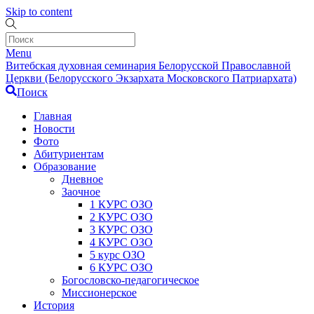
Skip to content
Menu
Витебская духовная семинария Белорусской Православной
Церкви (Белорусского Экзархата Московского Патриархата)
Поиск
Главная
Новости
Фото
Абитуриентам
Образование
Дневное
Заочное
1 КУРС ОЗО
2 КУРС ОЗО
3 КУРС ОЗО
4 КУРС ОЗО
5 курс ОЗО
6 КУРС ОЗО
Богословско-педагогическое
Миссионерское
История