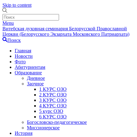
Skip to content
Menu
Витебская духовная семинария Белорусской Православной
Церкви (Белорусского Экзархата Московского Патриархата)
Поиск
Главная
Новости
Фото
Абитуриентам
Образование
Дневное
Заочное
1 КУРС ОЗО
2 КУРС ОЗО
3 КУРС ОЗО
4 КУРС ОЗО
5 курс ОЗО
6 КУРС ОЗО
Богословско-педагогическое
Миссионерское
История