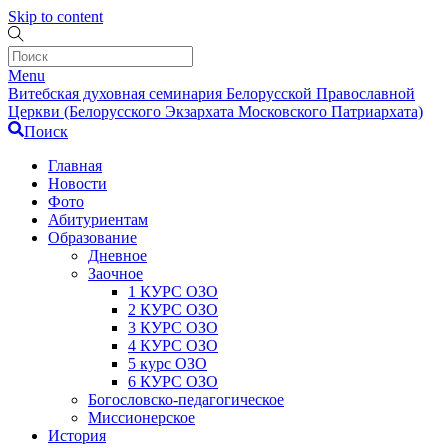
Skip to content
Menu
Витебская духовная семинария Белорусской Православной
Церкви (Белорусского Экзархата Московского Патриархата)
Поиск
Главная
Новости
Фото
Абитуриентам
Образование
Дневное
Заочное
1 КУРС ОЗО
2 КУРС ОЗО
3 КУРС ОЗО
4 КУРС ОЗО
5 курс ОЗО
6 КУРС ОЗО
Богословско-педагогическое
Миссионерское
История