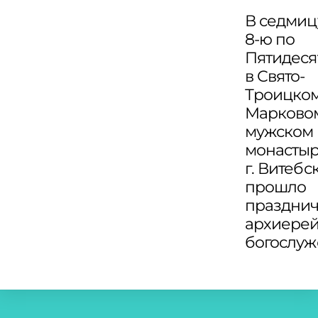
В седмиц
8-ю по
Пятидеся
в Свято-
Троицко
Марково
мужском
монасты
г. Витебс
прошло
праздни
архиере
богослу