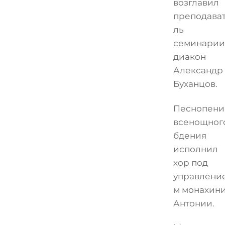
возглавил
преподава
ль
семинарии
диакон
Александр
Буханцов.
Песнопени
всенощног
бдения
исполнил
хор под
управлени
м монахин
Антонии.