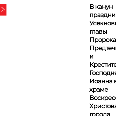
Skip
В канун
Menu
to
праздни
content
Усекнов
главы
Пророка
Предтеч
и
Крестит
Господн
Иоанна 
храме
Воскрес
Христов
города