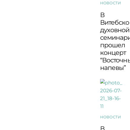
НОВОСТИ
В
Витебско
духовной
семинар
прошел
концерт
“Восточн
напевы”
НОВОСТИ
В