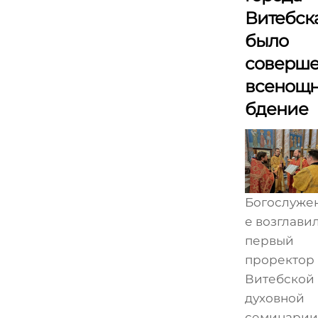
Витебск
было
соверш
всенощ
бдение
Богослуже
е возглави
первый
проректор
Витебской
духовной
семинарии