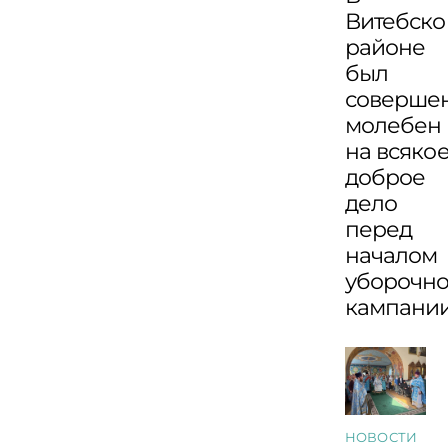
Витебск
районе
был
соверше
молебен
на всяко
доброе
дело
перед
началом
уборочн
кампани
НОВОСТИ