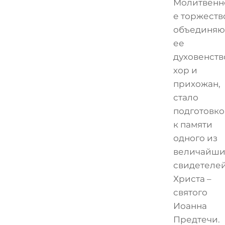
Молитвенн
е торжеств
объединя
ее
духовенств
хор и
прихожан,
стало
подготовк
к памяти
одного из
величайши
свидетеле
Христа –
святого
Иоанна
Предтечи.