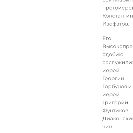
протоиере
Константин
Изофатов.
Его
Высокопре
одобию
сослужили
иерей
Георгий
Горбунов и
иерей
Григорий
Фунтиков.
Диаконски
чин