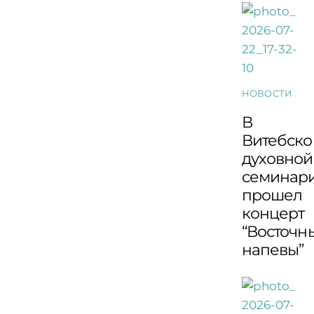
НОВОСТИ
В
Витебско
духовной
семинар
прошел
концерт
“Восточн
напевы”