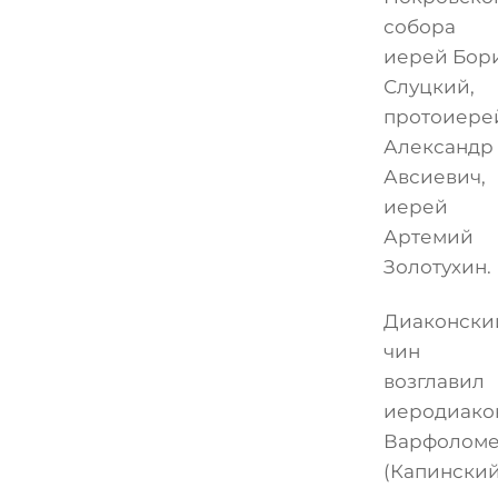
собора
иерей Бор
Слуцкий,
протоиере
Александр
Авсиевич,
иерей
Артемий
Золотухин.
Диаконски
чин
возглавил
иеродиако
Варфолом
(Капинский