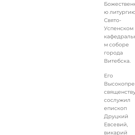
Божествен
ю литургию
Свято-
Успенском
кафедраль
м соборе
города
Витебска.
Его
Высокопре
священств
сослужил
епископ
Друцкий
Евсевий,
викарий