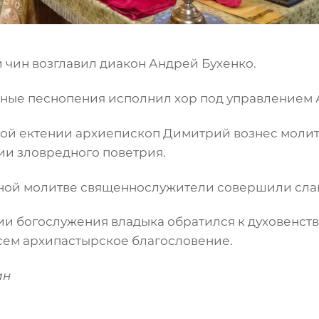
 чин возглавил диакон Андрей Бухенко.
ные песнопения исполнил хор под управлением 
ой ектении архиепископ Димитрий вознес молитву
и зловредного поветрия.
ной молитве священнослужители совершили сла
ии богослужения владыка обратился к духовенств
сем архипастырское благословение.
ин