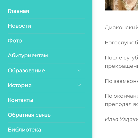
Главная
Новости
Диаконский
Фото
Богослужеб
Абитуриентам
После сугуб
прекращени
Образование
По заамвон
История
По окончан
Контакты
преподал в
Обратная связь
Илья Уздяк
Библиотека