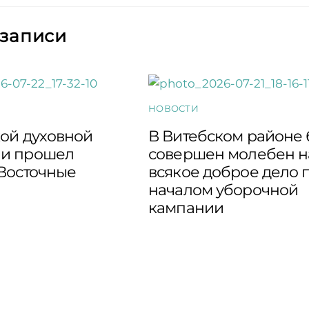
 записи
НОВОСТИ
кой духовной
В Витебском районе
и прошел
совершен молебен н
“Восточные
всякое доброе дело 
началом уборочной
кампании