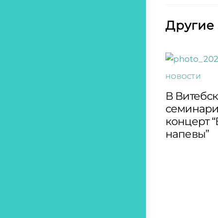
Другие
НОВОСТИ
В Витебс
семинари
концерт 
напевы”