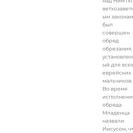
над Ним по
ветхозавет
ым закона
был
совершен
обряд
обрезания,
установлен
ый для все
еврейских
мальчиков.
Во время
исполнени
обряда
Младенца
назвали
Иисусом, ч