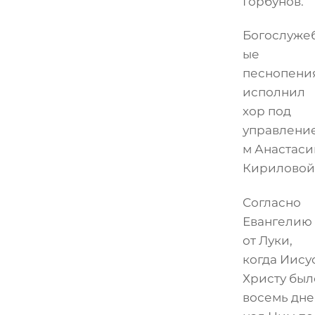
Горбунов.
Богослуже
ые
песнопени
исполнил
хор под
управлени
м Анастаси
Кириловой
Согласно
Евангелию
от Луки,
когда Иису
Христу был
восемь дне