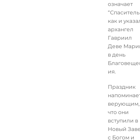
означает
“Спаситель
как и указа
архангел
Гавриил
Деве Мари
в день
Благовеще
ия.
Праздник
напоминае
верующим,
что они
вступили в
Новый Зав
с Богом и