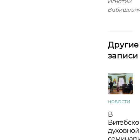
Игнатий
Вабищеви
Другие
записи
НОВОСТИ
В
Витебско
духовной
семинар