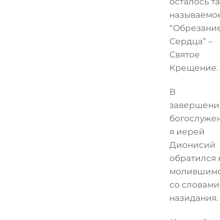
осталось т
называемо
“Обрезани
Сердца” –
Святое
Крещение.
В
завершени
богослуже
я иерей
Дионисий
обратился 
молившим
со словами
назидания.