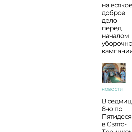
на всяко
доброе
дело
перед
началом
уборочн
кампани
НОВОСТИ
В седмиц
8-ю по
Пятидеся
в Свято-
Троицко