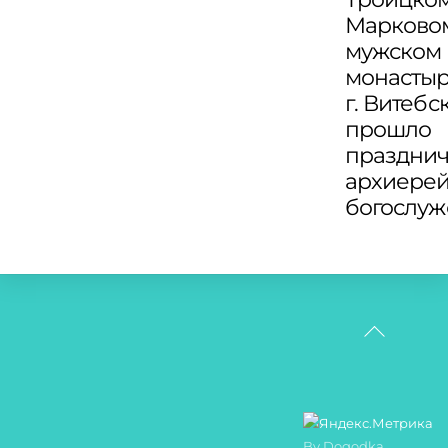
Марково
мужском
монасты
г. Витебс
прошло
праздни
архиере
богослу
Back
To
Top
By Dogodka