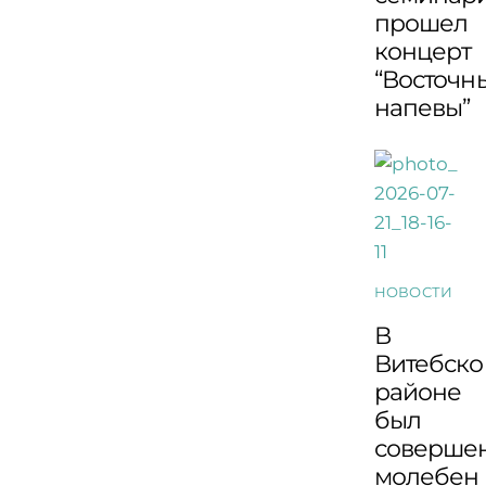
прошел
концерт
“Восточн
напевы”
НОВОСТИ
В
Витебск
районе
был
соверше
молебен