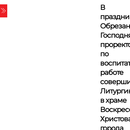
Skip
В
Menu
to
праздни
content
Обреза
Господн
прорект
по
воспита
работе
соверш
Литурги
в храме
Воскрес
Христов
города