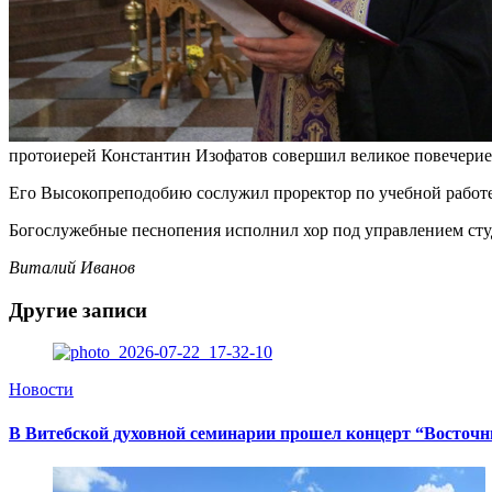
протоиерей Константин Изофатов совершил великое повечерие 
Его Высокопреподобию сослужил проректор по учебной работ
Богослужебные песнопения исполнил хор под управлением сту
Виталий Иванов
Другие записи
Новости
В Витебской духовной семинарии прошел концерт “Восточ