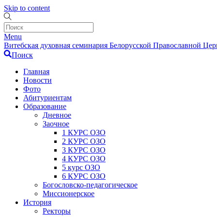
Skip to content
Menu
Витебская духовная семинария Белорусской Православной Церк
Поиск
Главная
Новости
Фото
Абитуриентам
Образование
Дневное
Заочное
1 КУРС ОЗО
2 КУРС ОЗО
3 КУРС ОЗО
4 КУРС ОЗО
5 курс ОЗО
6 КУРС ОЗО
Богословско-педагогическое
Миссионерское
История
Ректоры