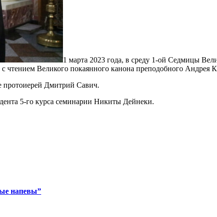
1 марта 2023 года, в среду 1-ой Седмицы Ве
с чтением Великого покаянного канона преподобного Андрея Кр
е протоиерей Дмитрий Савич.
дента 5-го курса семинарии Никиты Дейнеки.
ные напевы”