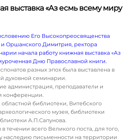
ая выставка «Аз есмь всему миру
агословению Его Высокопреосвященства
 и Оршанского Димитрия, ректора
арии начала работу книжная выставка «Аз
риуроченная Дню Православной книги.
понатов разных эпох была выставлена в
й духовной семинарии.
тие администрация, преподаватели и
ти конференции.
 областной библиотеки, Витебского
археологического музея, библиотеки
блиотеки А.П.Сапунова.
 течении всего Великого поста, для того,
у наследию письменности на территории