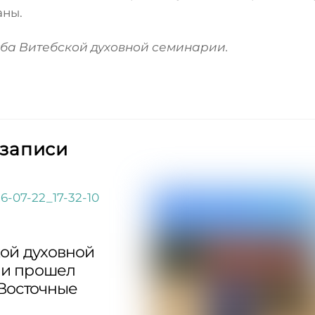
аны.
ба Витебской духовной семинарии.
 записи
кой духовной
и прошел
“Восточные