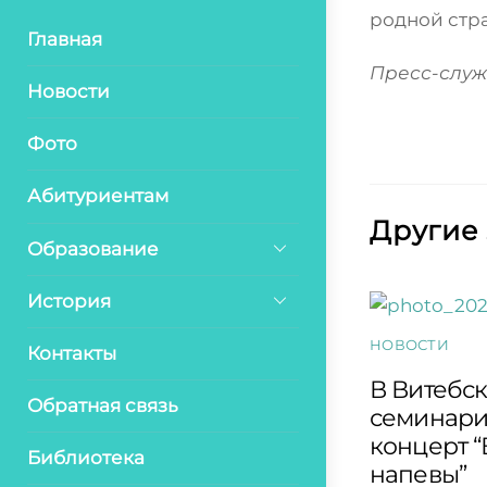
родной стр
Главная
Пресс-служ
Новости
Фото
Абитуриентам
Другие
Образование
История
НОВОСТИ
Контакты
В Витебс
Обратная связь
семинари
концерт 
Библиотека
напевы”