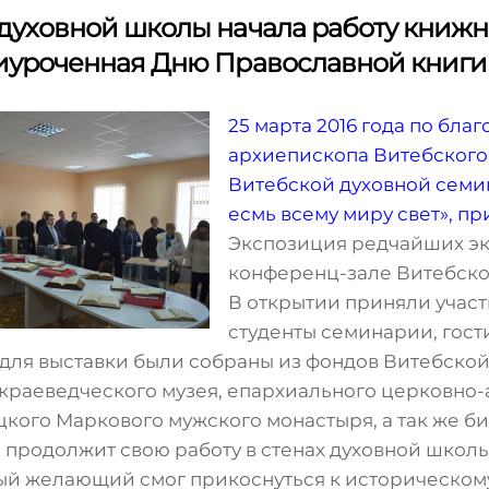
 духовной школы начала работу книжн
риуроченная Дню Православной книги
25 марта 2016 года по бл
архиепископа Витебского
Витебской духовной семин
есмь всему миру свет», п
Экспозиция редчайших экс
конференц-зале Витебско
В открытии приняли учас
студенты семинарии, гос
для выставки были собраны из фондов Витебской
 краеведческого музея, епархиального церковно-
кого Маркового мужского монастыря, а так же би
продолжит свою работу в стенах духовной школы в
ый желающий смог прикоснуться к историческом