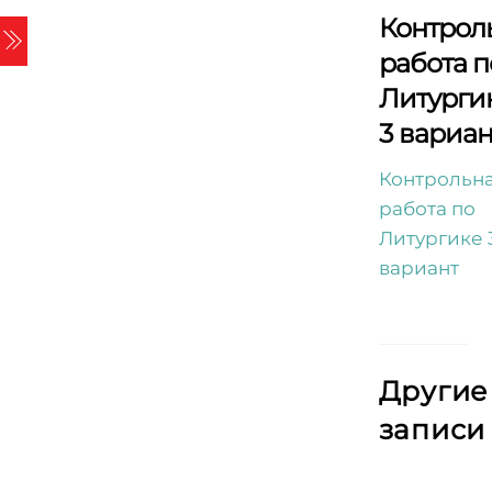
Skip
Контрол
Menu
to
работа п
content
Литурги
3 вариан
Контрольн
работа по
Литургике 
вариант
Другие
записи