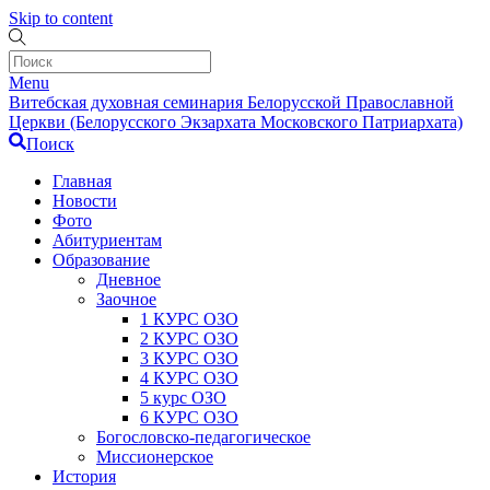
Skip to content
Menu
Витебская духовная семинария Белорусской Православной
Церкви (Белорусского Экзархата Московского Патриархата)
Поиск
Главная
Новости
Фото
Абитуриентам
Образование
Дневное
Заочное
1 КУРС ОЗО
2 КУРС ОЗО
3 КУРС ОЗО
4 КУРС ОЗО
5 курс ОЗО
6 КУРС ОЗО
Богословско-педагогическое
Миссионерское
История