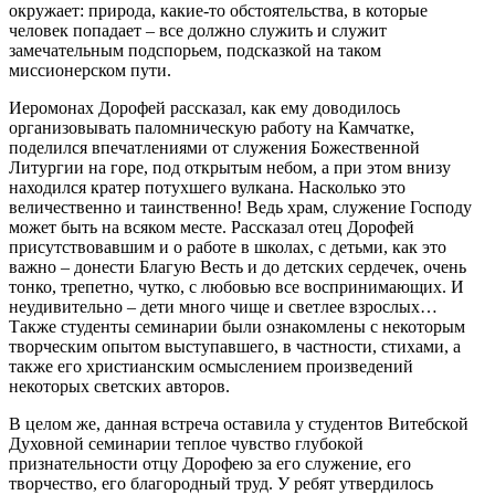
окружает: природа, какие-то обстоятельства, в которые
человек попадает – все должно служить и служит
замечательным подспорьем, подсказкой на таком
миссионерском пути.
Иеромонах Дорофей рассказал, как ему доводилось
организовывать паломническую работу на Камчатке,
поделился впечатлениями от служения Божественной
Литургии на горе, под открытым небом, а при этом внизу
находился кратер потухшего вулкана. Насколько это
величественно и таинственно! Ведь храм, служение Господу
может быть на всяком месте. Рассказал отец Дорофей
присутствовавшим и о работе в школах, с детьми, как это
важно – донести Благую Весть и до детских сердечек, очень
тонко, трепетно, чутко, с любовью все воспринимающих. И
неудивительно – дети много чище и светлее взрослых…
Также студенты семинарии были ознакомлены с некоторым
творческим опытом выступавшего, в частности, стихами, а
также его христианским осмыслением произведений
некоторых светских авторов.
В целом же, данная встреча оставила у студентов Витебской
Духовной семинарии теплое чувство глубокой
признательности отцу Дорофею за его служение, его
творчество, его благородный труд. У ребят утвердилось