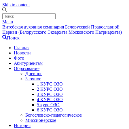
Skip to content
Menu
Витебская духовная семинария Белорусской Православной
Церкви (Белорусского Экзархата Московского Патриархата)
Поиск
Главная
Новости
Фото
Абитуриентам
Образование
Дневное
Заочное
1 КУРС ОЗО
2 КУРС ОЗО
3 КУРС ОЗО
4 КУРС ОЗО
5 курс ОЗО
6 КУРС ОЗО
Богословско-педагогическое
Миссионерское
История