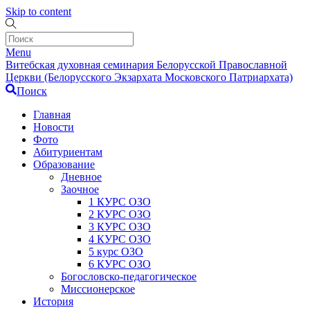
Skip to content
Menu
Витебская духовная семинария Белорусской Православной
Церкви (Белорусского Экзархата Московского Патриархата)
Поиск
Главная
Новости
Фото
Абитуриентам
Образование
Дневное
Заочное
1 КУРС ОЗО
2 КУРС ОЗО
3 КУРС ОЗО
4 КУРС ОЗО
5 курс ОЗО
6 КУРС ОЗО
Богословско-педагогическое
Миссионерское
История