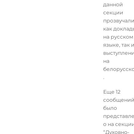
данной
секции
прозвучал
как доклад
на русском
языке, так 
выступлен
на
белорусск
.
Еще 12
сообщени
было
представл
о на секци
“Духовно-