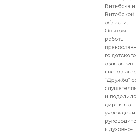
Витебска и
Витебской
области.
Опытом
работы
православ
го детского
оздоровит
ьного лаге
“Дружба” с
слушателя
и поделил
директор
учреждени
руководит
ь духовно-