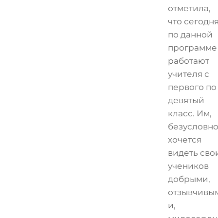
отметила,
что сегодн
по данной
программе
работают
учителя с
первого по
девятый
класс. Им,
безусловно
хочется
видеть сво
учеников
добрыми,
отзывчивы
и,