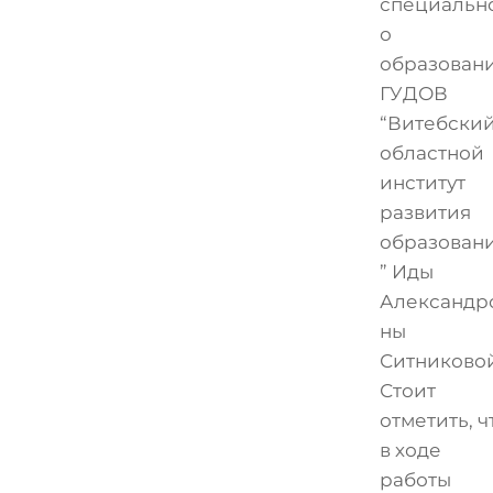
специальн
о
образован
ГУДОВ
“Витебски
областной
институт
развития
образован
” Иды
Александр
ны
Ситниковой
Стоит
отметить, ч
в ходе
работы