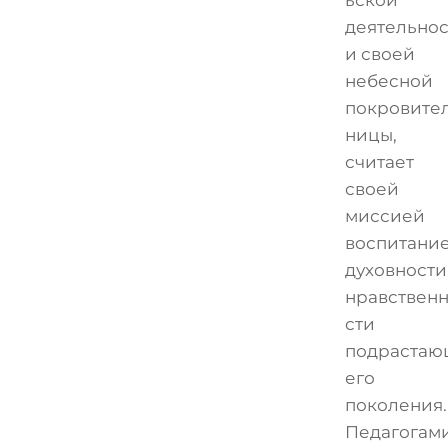
ьской
деятельнос
и своей
небесной
покровите
ницы,
считает
своей
миссией
воспитани
духовности
нравствен
сти
подрастаю
его
поколения.
Педагогам