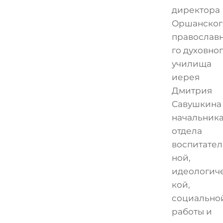
директора
Оршанског
православ
го духовно
училища
иерея
Дмитрия
Савушкина
начальник
отдела
воспитател
ной,
идеологич
кой,
социально
работы и