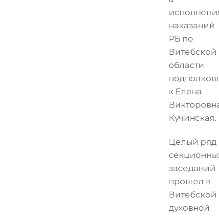
исполнени
наказаний
РБ по
Витебской
области
подполков
к Елена
Викторовн
Кучинская.
Целый ряд
секционны
заседаний
прошел в
Витебской
духовной