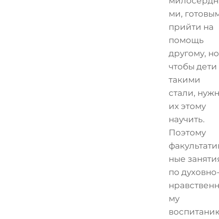
милосердн
ми, готовы
прийти на
помощь
другому, но
чтобы дети
такими
стали, нуж
их этому
научить.
Поэтому
факультати
ные заняти
по духовно
нравствен
му
воспитани