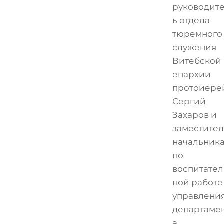
руководит
ь отдела
тюремного
служения
Витебской
епархии
протоиере
Сергий
Захаров и
заместител
начальник
по
воспитател
ной работе
управлени
департаме
а