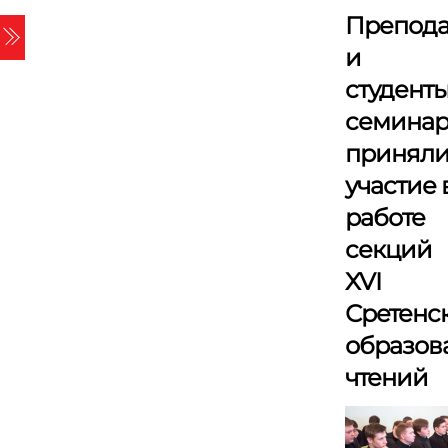
Skip
Препода
Menu
to
и
content
студент
семина
принял
участие 
работе
секций
XVI
Сретенс
образов
чтений