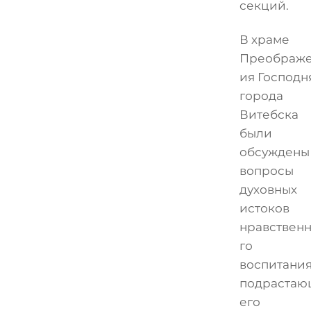
секций.
В храме
Преображ
ия Господн
города
Витебска
были
обсуждены
вопросы
духовных
истоков
нравствен
го
воспитани
подрастаю
его