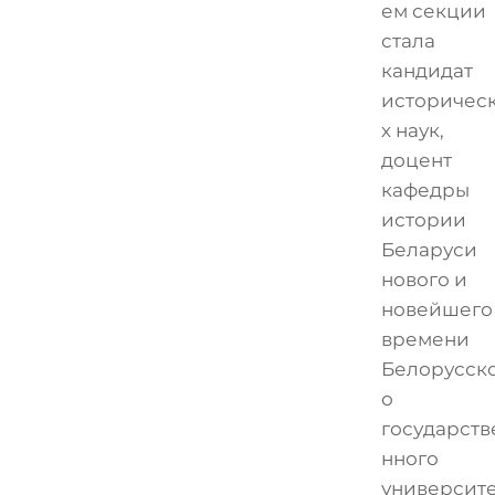
ем секции
стала
кандидат
историчес
х наук,
доцент
кафедры
истории
Беларуси
нового и
новейшего
времени
Белорусск
о
государств
нного
университ