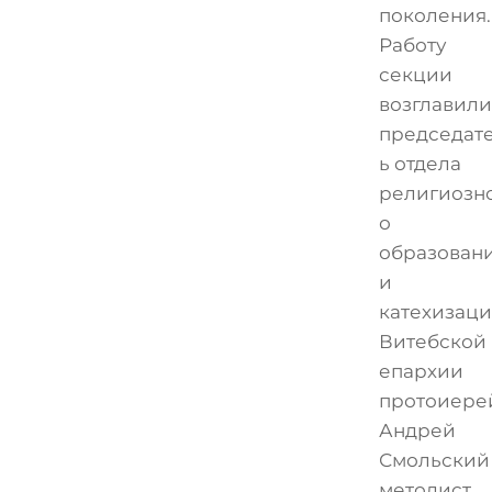
поколения.
Работу
секции
возглавили
председат
ь отдела
религиозн
о
образован
и
катехизац
Витебской
епархии
протоиере
Андрей
Смольский
методист