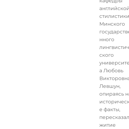
кафедры
английско
стилистик
Минского
государств
нного
лингвисти
ского
университ
а Любовь
Викторовн
Левшун,
опираясь н
историчес
е факты,
пересказа
житие