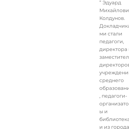
” Эдуард
Михайлови
Колдунов.
Докладчик
ми стали
педагоги,
директора 
заместите
директоро
учреждени
среднего
образован
, педагоги-
организат
ы и
библиотек
и из город