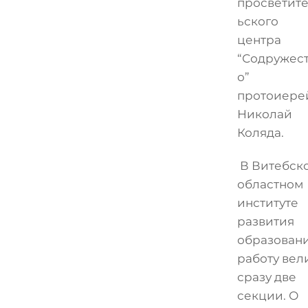
просветит
ьского
центра
“Содружес
о”
протоиере
Николай
Коляда.
В Витебск
областном
институте
развития
образован
работу вел
сразу две
секции. О