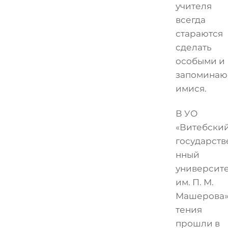
учителя
всегда
стараются
сделать
особыми и
запомина
имися.
В УО
«Витебски
государств
нный
университ
им. П. М.
Машерова»
тения
прошли в