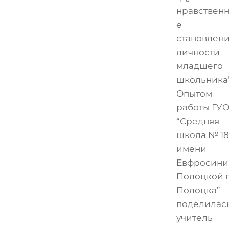
нравствен
е
становлен
личности
младшего
школьника”
Опытом
работы ГУ
“Средняя
школа № 18
имени
Евфросини
Полоцкой г
Полоцка”
поделилас
учитель