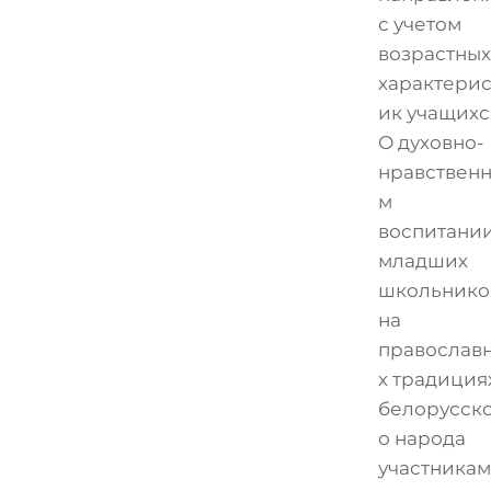
с учетом
возрастных
характерис
ик учащихс
О духовно-
нравствен
м
воспитани
младших
школьнико
на
православ
х традиция
белорусск
о народа
участникам