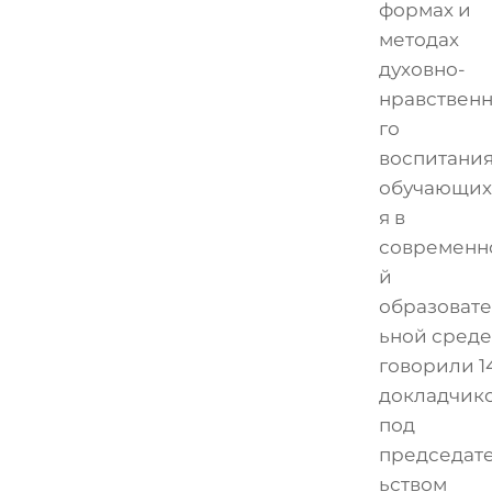
формах и
методах
духовно-
нравствен
го
воспитани
обучающих
я в
современн
й
образоват
ьной среде
говорили 1
докладчик
под
председат
ьством