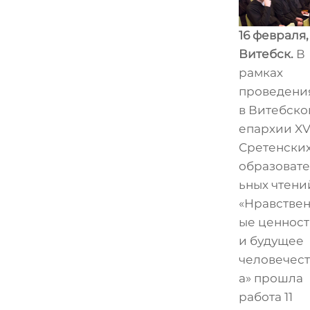
16 февраля,
Витебск.
В
рамках
проведени
в Витебско
епархии XV
Сретенски
образоват
ьных чтени
«Нравстве
ые ценнос
и будущее
человечест
а» прошла
работа 11