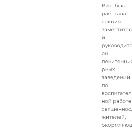
Витебска
работала
секция
заместите
й
руководит
ей
пенитенци
рных
заведений
по
воспитател
ной работе
священнос
жителей,
окормляю