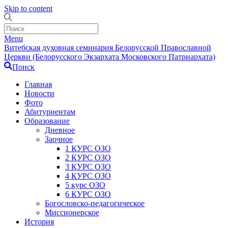
Skip to content
Menu
Витебская духовная семинария Белорусской Православной
Церкви (Белорусского Экзархата Московского Патриархата)
Поиск
Главная
Новости
Фото
Абитуриентам
Образование
Дневное
Заочное
1 КУРС ОЗО
2 КУРС ОЗО
3 КУРС ОЗО
4 КУРС ОЗО
5 курс ОЗО
6 КУРС ОЗО
Богословско-педагогическое
Миссионерское
История