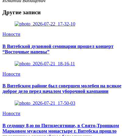
Игнатий Вабищевич
Другие записи
Новости
В Витебской духовной семинарии прошел концерт
“Восточные напевы”
Новости
В Витебском районе был совершен молебен на всякое
доброе дело перед началом уборочной кампании
Новости
В седмицу 8-ю по Пятидесятнице, в Свято-Троицком
Марковом мужском монастыре г. Витебска прошло