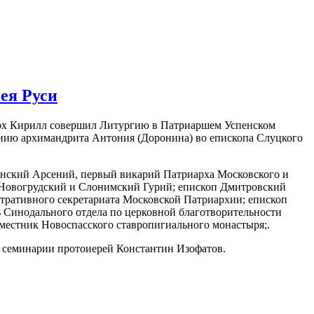
ея Руси
иарх Кирилл совершил Литургию в Патриаршем Успенском
тонию архимандрита Антония (Доронина) во епископа Слуцкого
инский Арсений, первый викарий Патриарха Московского и
п Новогрудский и Слонимский Гурий; епископ Дмитровский
тративного секретариата Московской Патриархии; епископ
 Синодального отдела по церковной благотворительности
местник Новоспасского ставропигиального монастыря;.
 семинарии протоиерей Константин Изофатов.