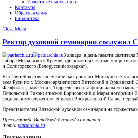
Известные выпускники
Контакты
Обратная связь
Библиотека
Close Menu
Ректор духовной семинарии сослужил 
3 января, в день памяти святите
соборе Московского Кремля, где покоятся честные мощи свято
и Солигорского (Белорусский экзархат).
Его Святейшеству сослужили: митрополит Минский и Заславск
всея Руси по г. Москве; архиепископ Витебский и Оршанский
Феофилакт, наместник Андреевского ставропигиального монас
Подольский Тихон; епископ Борисовский и Марьиногорский Ве
социальному служению; епископ Воскресенский Савва, первый
Представителем Витебской духовной семинарии на торжествах
Пресс-служба Витебской духовной семинарии.
Фото:
patriarchia.ru
Другие записи