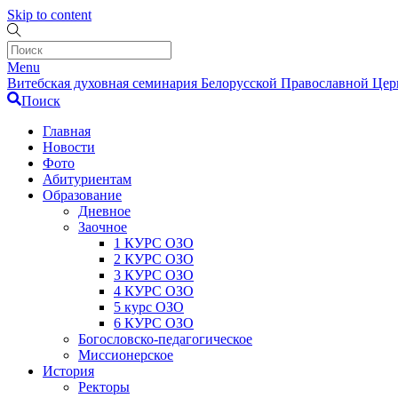
Skip to content
Menu
Витебская духовная семинария Белорусской Православной Церк
Поиск
Главная
Новости
Фото
Абитуриентам
Образование
Дневное
Заочное
1 КУРС ОЗО
2 КУРС ОЗО
3 КУРС ОЗО
4 КУРС ОЗО
5 курс ОЗО
6 КУРС ОЗО
Богословско-педагогическое
Миссионерское
История
Ректоры