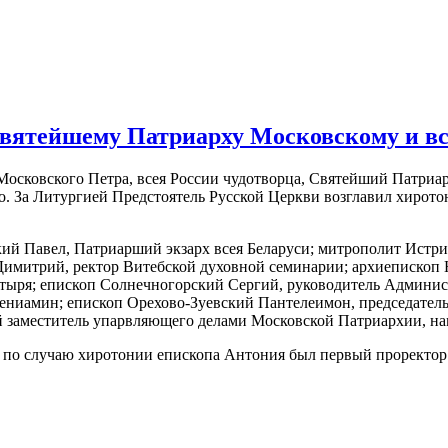
Святейшему Патриарху Московскому и вс
ля Московского Петра, всея России чудотворца, Святейший Патр
го. За Литургией Предстоятель Русской Церкви возглавил хиро
ий Павел, Патриарший экзарх всея Беларуси; митрополит Истр
 Димитрий, ректор Витебской духовной семинарии; архиеписко
тыря; епископ Солнечногорский Сергий, руководитель Админис
ниамин; епископ Орехово-Зуевский Пантелеимон, председатель
 заместитель упарвляющего делами Московской Патриархии, на
 по случаю хиротонии епископа Антония был первый проректор