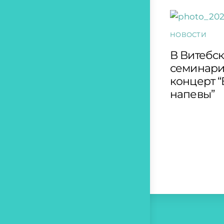
НОВОСТИ
В Витебс
семинари
концерт 
напевы”