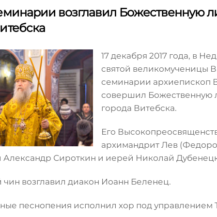
еминарии возглавил Божественную л
итебска
17 декабря 2017 года, в Н
святой великомученицы В
семинарии архиепископ 
совершил Божественную л
города Витебска.
Его Высокопреосвященств
архимандрит Лев (Федоров
 Александр Сироткин и иерей Николай Дубенец
 чин возглавил диакон Иоанн Беленец.
ные песнопения исполнил хор под управлением 