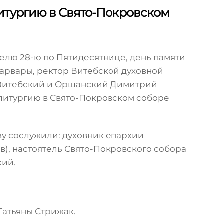
итургию в Свято-Покровском
еделю 28-ю по Пятидесятнице, день памяти
арвары, ректор Витебской духовной
Витебский и Оршанский Димитрий
итургию в Свято-Покровском соборе
у сослужили: духовник епархии
), настоятель Свято-Покровского собора
кий.
Татьяны Стрижак.