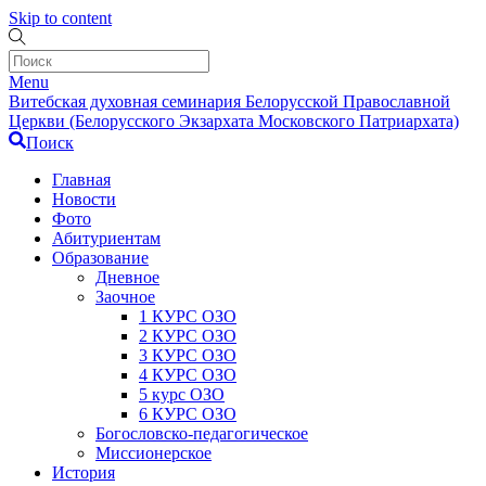
Skip to content
Menu
Витебская духовная семинария Белорусской Православной
Церкви (Белорусского Экзархата Московского Патриархата)
Поиск
Главная
Новости
Фото
Абитуриентам
Образование
Дневное
Заочное
1 КУРС ОЗО
2 КУРС ОЗО
3 КУРС ОЗО
4 КУРС ОЗО
5 курс ОЗО
6 КУРС ОЗО
Богословско-педагогическое
Миссионерское
История