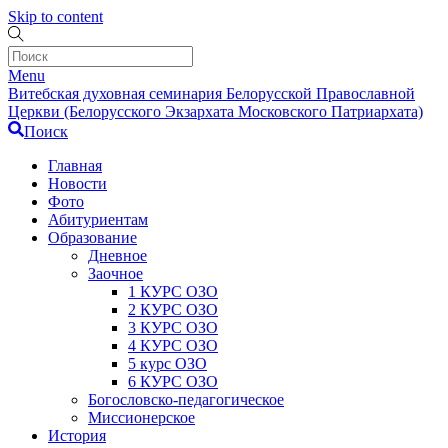
Skip to content
Menu
Витебская духовная семинария Белорусской Православной
Церкви (Белорусского Экзархата Московского Патриархата)
Поиск
Главная
Новости
Фото
Абитуриентам
Образование
Дневное
Заочное
1 КУРС ОЗО
2 КУРС ОЗО
3 КУРС ОЗО
4 КУРС ОЗО
5 курс ОЗО
6 КУРС ОЗО
Богословско-педагогическое
Миссионерское
История