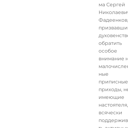
ма Сергей
Николаеви
Фадеенков
призвавши
духовенств
обратить
особое
внимание 
малочисле
ные
приписные
приходы, н
имеющие
настоятеля,
всячески
поддержив
ть активны