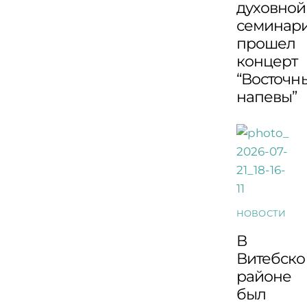
духовной
семинар
прошел
концерт
“Восточн
напевы”
НОВОСТИ
В
Витебск
районе
был