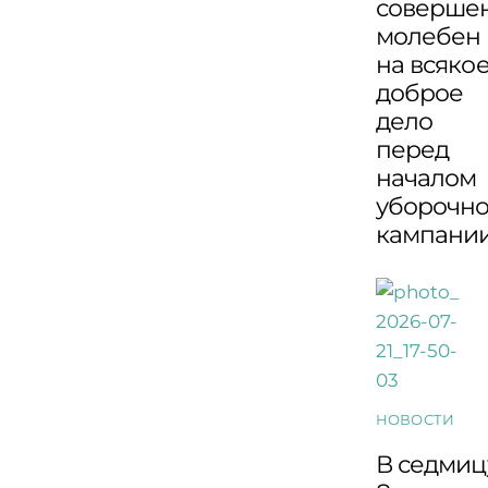
соверше
молебен
на всяко
доброе
дело
перед
началом
уборочн
кампани
НОВОСТИ
В седмиц