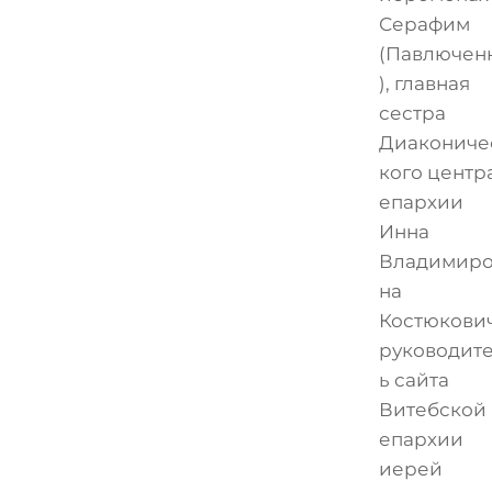
Серафим
(Павлючен
), главная
сестра
Диакониче
кого центр
епархии
Инна
Владимиро
на
Костюкович
руководит
ь сайта
Витебской
епархии
иерей