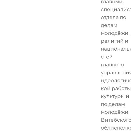
главный
специалис
отдела по
делам
молодёжи,
религий и
националь
стей
главного
управлени
идеологич
кой работы
культуры и
по делам
молодёжи
Витебског
облисполк