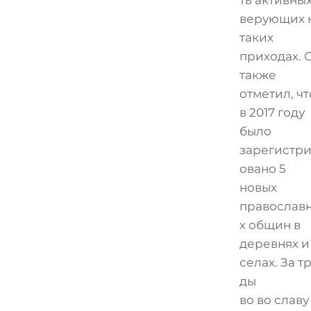
верующих 
таких
приходах. 
также
отметил, чт
в 2017 году
было
зарегистр
овано 5
новых
православ
х общин в
деревнях и
селах. За т
ды
во во славу