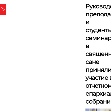
Skip
Руководс
Menu
to
препода
content
и
студент
семина
в
священ
сане
принял
участие 
отчетно
епархиа
собрани