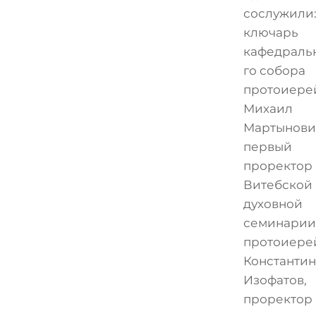
сослужили
ключарь
кафедраль
го собора
протоиере
Михаил
Мартынови
первый
проректор
Витебской
духовной
семинарии
протоиере
Константин
Изофатов,
проректор