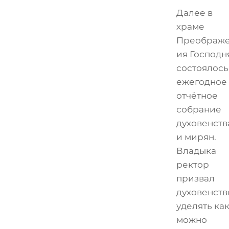
Далее в
храме
Преображ
ия Господн
состоялось
ежегодное
отчётное
собрание
духовенств
и мирян.
Владыка
ректор
призвал
духовенств
уделять ка
можно