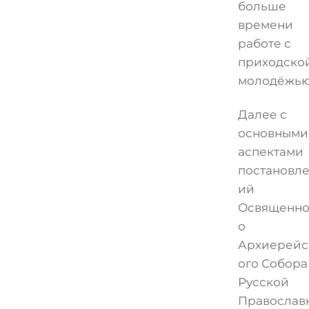
больше
времени
работе с
приходско
молодёжью
Далее с
основными
аспектами
постановл
ий
Освященно
о
Архиерейс
ого Собора
Русской
Православ