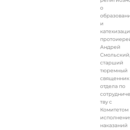
о
образован
и
катехизац
протоиере
Андрей
Смольский
старший
тюремный
священник
отдела по
сотруднич
тву с
Комитетом
исполнени
наказаний