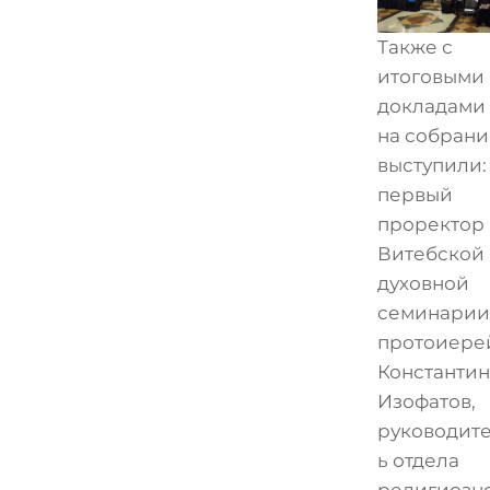
Также с
итоговыми
докладами
на собран
выступили:
первый
проректор
Витебской
духовной
семинарии
протоиере
Константин
Изофатов,
руководит
ь отдела
религиозн