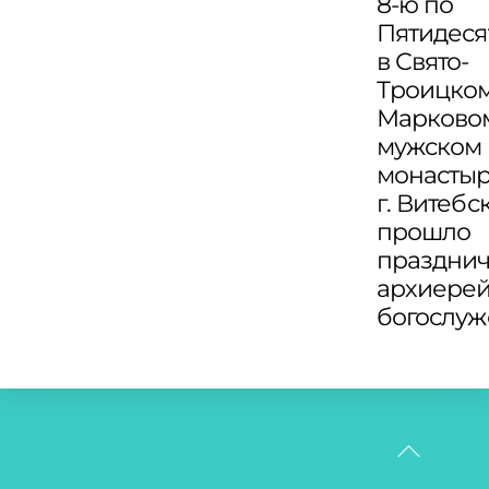
8-ю по
Пятидеся
в Свято-
Троицко
Марково
мужском
монасты
г. Витебс
прошло
праздни
архиере
богослу
Back
To