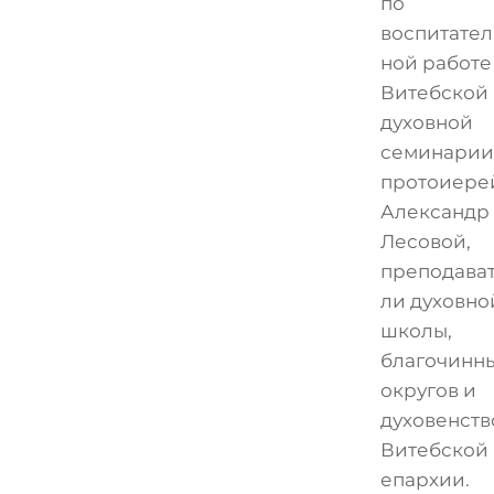
по
воспитател
ной работе
Витебской
духовной
семинарии
протоиере
Александр
Лесовой,
преподава
ли духовно
школы,
благочинн
округов и
духовенств
Витебской
епархии.