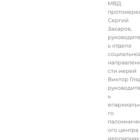
МВД
протоиере
Сергий
Захаров,
руководит
ь отдела
социально
направлен
сти иерей
Виктор Гля
руководит
ь
епархиаль
го
паломниче
ого центра
иеромонах