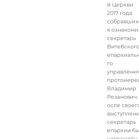
й Церкви
2017 года
собравших
я ознакоми
секретарь
Витебског
епархиаль
го
управлени
протоиере
Владимир
Резанович.
осле своег
выступлен
секретарь
епархии б
награждён