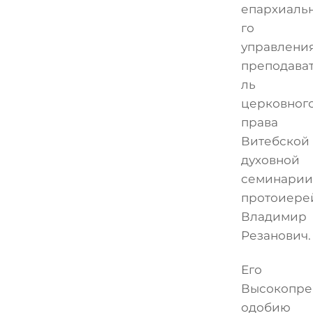
епархиаль
го
управления
преподава
ль
церковног
права
Витебской
духовной
семинарии
протоиере
Владимир
Резанович.
Его
Высокопре
одобию