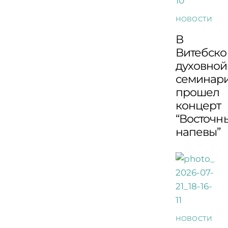
НОВОСТИ
В
Витебско
духовной
семинар
прошел
концерт
“Восточн
напевы”
НОВОСТИ