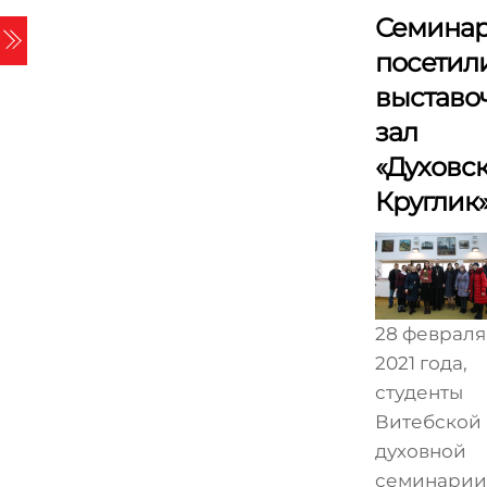
Skip
Семина
Menu
to
посетил
content
выставо
зал
«Духовс
Круглик
28 февраля
2021 года,
студенты
Витебской
духовной
семинарии