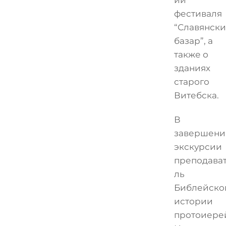
фестиваля
“Славянск
базар”, а
также о
зданиях
старого
Витебска.
В
завершени
экскурсии
преподава
ль
Библейско
истории
протоиере