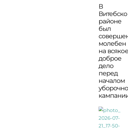
В
Витебск
районе
был
соверше
молебен
на всяко
доброе
дело
перед
началом
уборочн
кампани