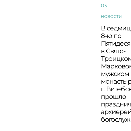
НОВОСТИ
В седмиц
8-ю по
Пятидеся
в Свято-
Троицко
Марково
мужском
монасты
г. Витебс
прошло
праздни
архиере
богослу