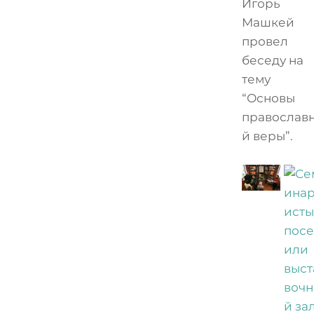
Игорь
Машкей
провел
беседу на
тему
“Основы
православ
й веры”.