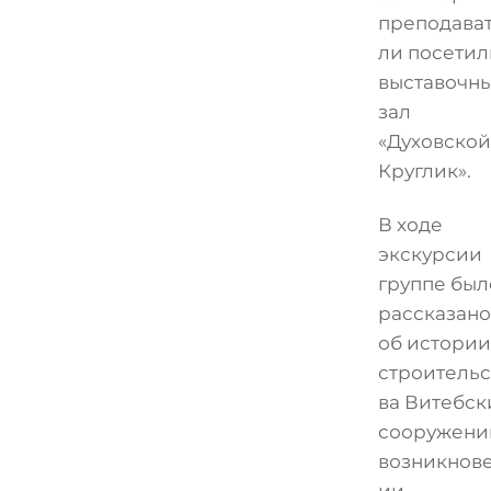
преподава
ли посетил
выставочн
зал
«Духовской
Круглик».
В ходе
экскурсии
группе был
рассказано
об истории
строительс
ва Витебск
сооружени
возникнов
ии