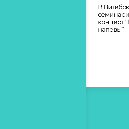
В Витебс
семинари
концерт 
напевы”