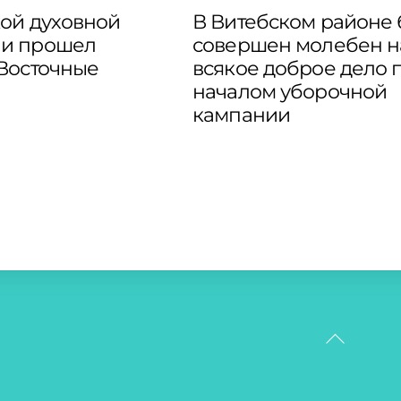
кой духовной
В Витебском районе
и прошел
совершен молебен н
“Восточные
всякое доброе дело 
началом уборочной
кампании
Back
To
Top