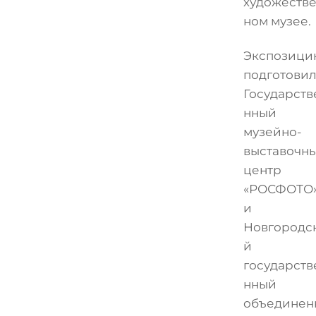
художеств
ном музее.
Экспозици
подготови
Государств
нный
музейно-
выставочн
центр
«РОСФОТО
и
Новгородс
й
государств
нный
объединен