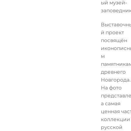
ый музей-
заповедник
Выставочн
й проект
посвящён
иконописн
м
памятника
древнего
Новгорода.
На фото
представл
а самая
ценная час
коллекции
русской