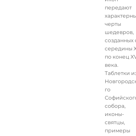
передают
характерн
черты
шедевров,
созданных 
середины X
по конец X
века.
Таблетки и
Новгородс
го
Софийског
собора,
иконы-
святцы,
примеры