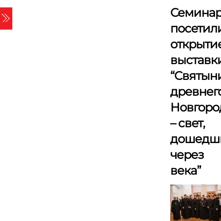
Skip
Семина
Menu
to
посетил
content
открыти
выставк
“Святын
древнег
Новгоро
– свет,
дошедш
через
века”