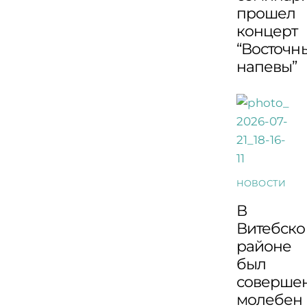
прошел
концерт
“Восточн
напевы”
НОВОСТИ
В
Витебск
районе
был
соверше
молебен