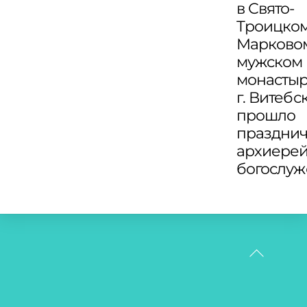
в Свято-
Троицко
Марково
мужском
монасты
г. Витебс
прошло
праздни
архиере
богослу
Back
To
Top