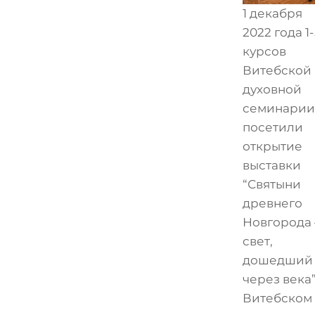
1 декабря
2022 года 1-
курсов
Витебской
духовной
семинарии
посетили
открытие
выставки
“Святыни
древнего
Новгорода 
свет,
дошедший
через века”
Витебском