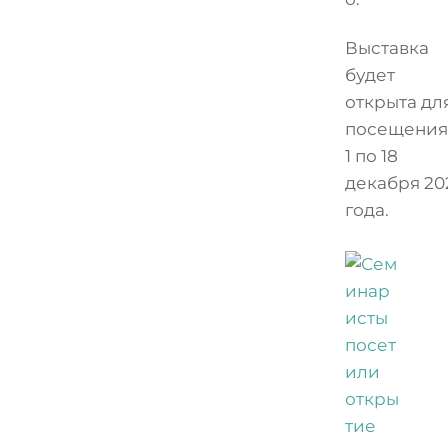
Выставка
будет
открыта дл
посещения
1 по 18
декабря 20
года.