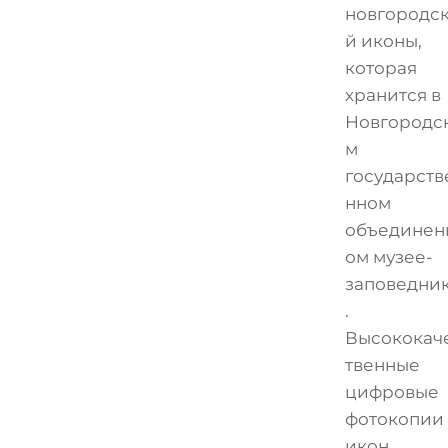
новгородс
й иконы,
которая
хранится в
Новгородс
м
государств
нном
объединен
ом музее-
заповедни
.
Высококач
твенные
цифровые
фотокопии
икон