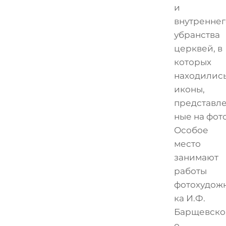
и
внутреннег
убранства
церквей, в
которых
находилис
иконы,
представл
ные на фото
Особое
место
занимают
работы
фотохудож
ка И.Ф.
Барщевско
о.